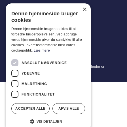
×
Tlf: +45 4396 4122
Denne hjemmeside bruger
E-mail: vb@viggobendz.dk
cookies
Denne hjemmeside bruger cookies til at
Quicklinks
forbedre brugeroplevelsen. Ved at bruge
Persondatapolitik
vores hjemmeside giver du samtykke til alle
cookies i overensstemmelse med vores
Salgs- og leveringsbetingelser
cookiepolitik.
Læs mere
ABSOLUT NØDVENDIGE
Copyright 2024 © Viggo Bendz. Alle rettigheder er
forbeholdt
YDEEVNE
MÅLRETNING
FUNKTIONALITET
ACCEPTER ALLE
AFVIS ALLE
VIS DETALJER