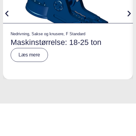
Nedrivning
,
Sakse og knusere
,
F Standard
Maskinstørrelse: 18-25 ton
A
Læs mere
lt
e
r
n
a
ti
v
e
: