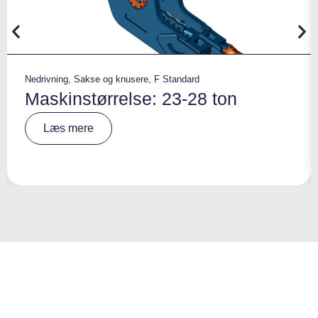
Nedrivning
,
Sakse og knusere
,
F Standard
Maskinstørrelse: 23-28 ton
A
Læs mere
lt
e
r
n
a
ti
v
e
: