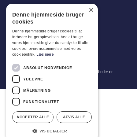
×
Tlf: +45 4396 4122
Denne hjemmeside bruger
E-mail: vb@viggobendz.dk
cookies
Denne hjemmeside bruger cookies til at
Quicklinks
forbedre brugeroplevelsen. Ved at bruge
Persondatapolitik
vores hjemmeside giver du samtykke til alle
cookies i overensstemmelse med vores
Salgs- og leveringsbetingelser
cookiepolitik.
Læs mere
ABSOLUT NØDVENDIGE
Copyright 2024 © Viggo Bendz. Alle rettigheder er
forbeholdt
YDEEVNE
MÅLRETNING
FUNKTIONALITET
ACCEPTER ALLE
AFVIS ALLE
VIS DETALJER