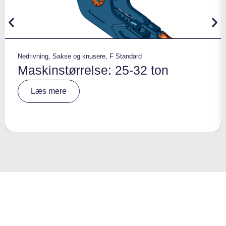
Nedrivning
,
Sakse og knusere
,
F Standard
Maskinstørrelse: 25-32 ton
A
Læs mere
lt
e
r
n
a
ti
v
e
: