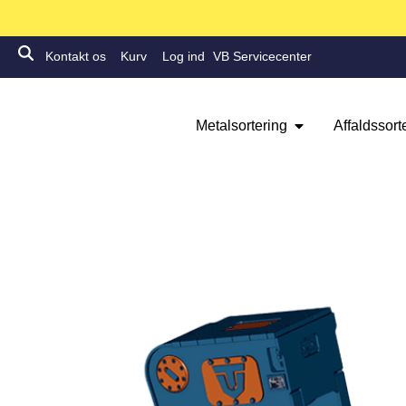
Kontakt os
Kurv
Log ind
VB Servicecenter
Metalsortering
Affaldssort