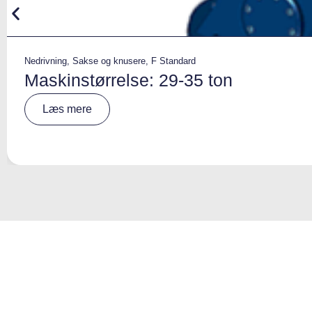
Nedrivning
,
Sakse og knusere
,
F Standard
Maskinstørrelse: 29-35 ton
A
Læs mere
lt
e
r
n
a
ti
v
e
: