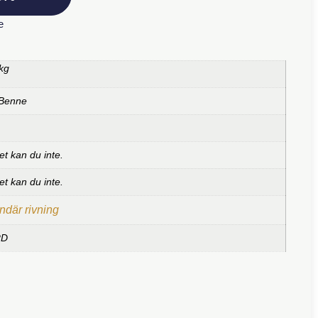
e
kg
 Benne
et kan du inte.
et kan du inte.
där rivning
RD