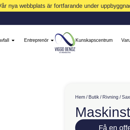
Vår nya webbplats är fortfarande under uppbyggna
vfall
Entreprenör
Kunskapscentrum
Var
Hem
/
Butik
/
Rivning
/
Sax
Maskinst
Få en offe