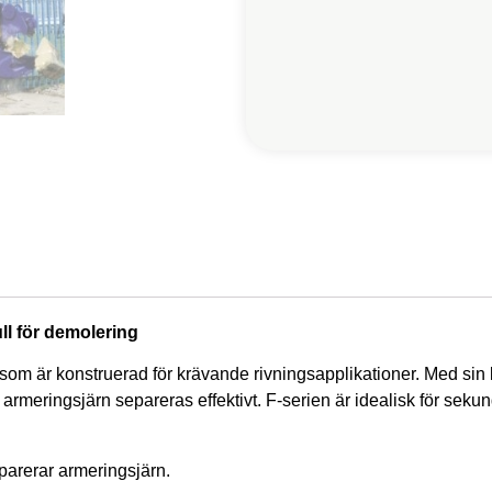
ll för demolering
m är konstruerad för krävande rivningsapplikationer. Med sin kra
armeringsjärn separeras effektivt. F-serien är idealisk för seku
eparerar armeringsjärn.