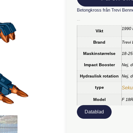
Betongkross från Trevi Benn
Ytterligare information
1990 
Vikt
Brand
Trevi
Maskinstørrelse
18-25
Impact Booster
Nej, d
Hydraulisk rotation
Nej, d
type
Sekun
Model
F 18
Datablad