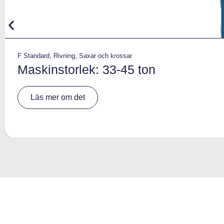
F Standard
,
Rivning
,
Saxar och krossar
Maskinstorlek: 33-45 ton
A
Läs mer om det
lt
e
r
n
a
ti
v
e
: