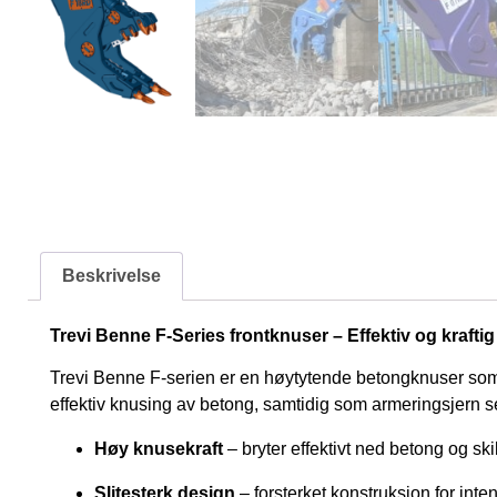
Beskrivelse
Trevi Benne F-Series frontknuser – Effektiv og kraftig 
Trevi Benne F-serien er en høytytende betongknuser som e
effektiv knusing av betong, samtidig som armeringsjern se
Høy knusekraft
– bryter effektivt ned betong og ski
Slitesterk design
– forsterket konstruksjon for inte