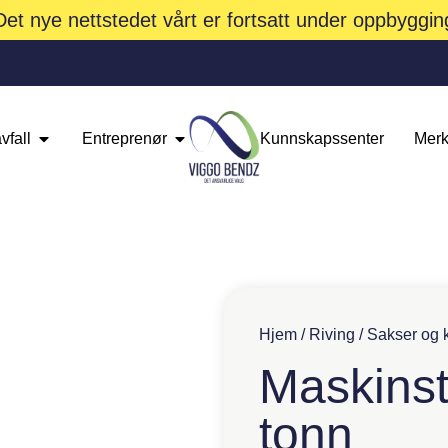
Det nye nettstedet vårt er fortsatt under oppbyggin
vfall
Entreprenør
Kunnskapssenter
Merk
Hjem
/
Riving
/
Sakser og 
Maskinst
tonn