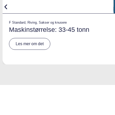
F Standard
,
Riving
,
Sakser og knusere
Maskinstørrelse: 33-45 tonn
A
Les mer om det
lt
e
r
n
a
ti
v
e
: