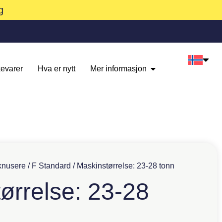
g
evarer
Hva er nytt
Mer informasjon
knusere
/
F Standard
/ Maskinstørrelse: 23-28 tonn
ørrelse: 23-28