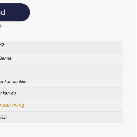
ud
e
kg
 Benne
et kan du ikke.
et kan du
ndær riving
RRD