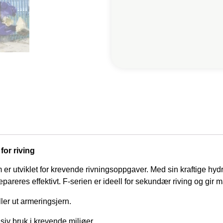
for riving
r utviklet for krevende rivningsoppgaver. Med sin kraftige hydr
pareres effektivt. F-serien er ideell for sekundær riving og gir
ller ut armeringsjern.
nsiv bruk i krevende miljøer.