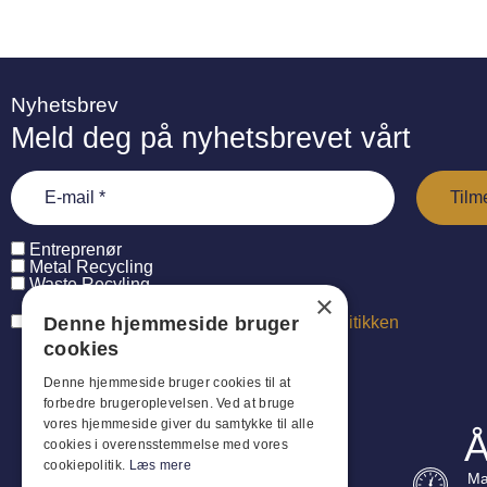
Nyhetsbrev
Meld deg på nyhetsbrevet vårt
Entreprenør
Metal Recycling
Waste Recyling
×
Denne hjemmeside bruger
Jeg har læst og accepterer
persondatapolitikken
cookies
Denne hjemmeside bruger cookies til at
forbedre brugeroplevelsen. Ved at bruge
vores hjemmeside giver du samtykke til alle
Å
cookies i overensstemmelse med vores
cookiepolitik.
Læs mere
Ma