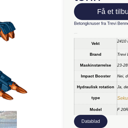
Få et tilb
Betongknuser fra Trevi Benn
Tilleggsinformasjon
2410 
Vekt
Brand
Trevi
Maskinstørrelse
23-28
Impact Booster
Nei, d
Hydraulisk rotation
Ja, d
type
Seku
Model
F 20
Datablad