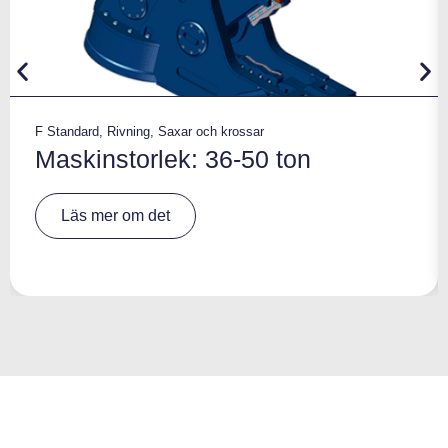
F Standard
,
Rivning
,
Saxar och krossar
Maskinstorlek: 36-50 ton
A
Läs mer om det
lt
e
r
n
a
ti
v
e
: