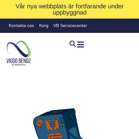
Vår nya webbplats är fortfarande under
uppbyggnad
Kontakta oss
Korg
VB Servicecenter