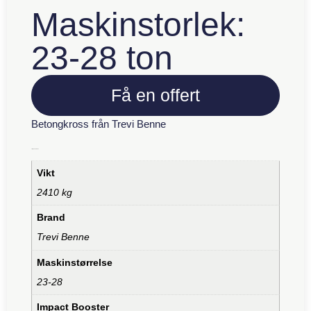
Maskinstorlek:
23-28 ton
Få en offert
Betongkross från Trevi Benne
Ytterligare information
Vikt
2410 kg
Brand
Trevi Benne
Maskinstørrelse
23-28
Impact Booster