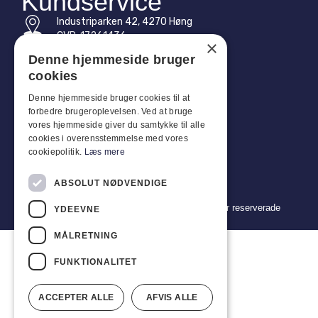
Kundservice
Industriparken 42, 4270 Høng
CVR: 17261436
×
Denne hjemmeside bruger
Tel: +45 4396 4122
cookies
E-post: vb@viggobendz.dk
Denne hjemmeside bruger cookies til at
forbedre brugeroplevelsen. Ved at bruge
Snabblänkar
vores hjemmeside giver du samtykke til alle
cookies i overensstemmelse med vores
Integritetspolicy
cookiepolitik.
Læs mere
Försäljnings- och leveransvillkor
ABSOLUT NØDVENDIGE
Copyright 2024 © Viggo Bendz. Alla rättigheter reserverade
YDEEVNE
MÅLRETNING
FUNKTIONALITET
ACCEPTER ALLE
AFVIS ALLE