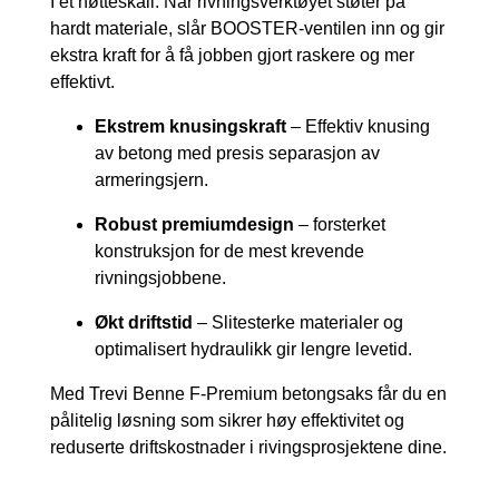
I et nøtteskall: Når rivningsverktøyet støter på
hardt materiale, slår BOOSTER-ventilen inn og gir
ekstra kraft for å få jobben gjort raskere og mer
effektivt.
Ekstrem knusingskraft
– Effektiv knusing
av betong med presis separasjon av
armeringsjern.
Robust premiumdesign
– forsterket
konstruksjon for de mest krevende
rivningsjobbene.
Økt driftstid
– Slitesterke materialer og
optimalisert hydraulikk gir lengre levetid.
Med Trevi Benne F-Premium betongsaks får du en
pålitelig løsning som sikrer høy effektivitet og
reduserte driftskostnader i rivingsprosjektene dine.