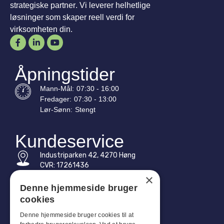
strategiske partner. Vi leverer helhetlige
løsninger som skaper reell verdi for
virksomheten din.
Åpningstider
Mann-
Mål
:
07:30 - 16:00
Fredager:
07:30 - 13:00
Lør-
Sønn
:
Stengt
Kundeservice
Industriparken 42, 4270 Høng
CVR: 17261436
×
Tlf: +45 4396 4122
Denne hjemmeside bruger
cookies
E-post: vb@viggobendz.dk
Denne hjemmeside bruger cookies til at