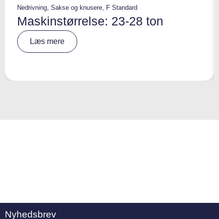
Nedrivning
,
Sakse og knusere
,
F Standard
Maskinstørrelse: 23-28 ton
A
Læs mere
lt
e
r
n
a
ti
v
e
:
Nyhedsbrev