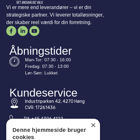
Vi er mere end leverandører – vi er din
strategiske partner. Vi leverer totalløsninger,
der skaber reel værdi for din forretning.
Åbningstider
Man-
Tor
:
07:30 - 16:00
Fredag:
07:30 - 13:00
Lør-
Søn
:
Lukket
Kundeservice
Industriparken 42, 4270 Høng
CVR: 17261436
Tlf: +45 4396 4122
×
Denne hjemmeside bruger
E-mail: vb@viggobendz.dk
cookies