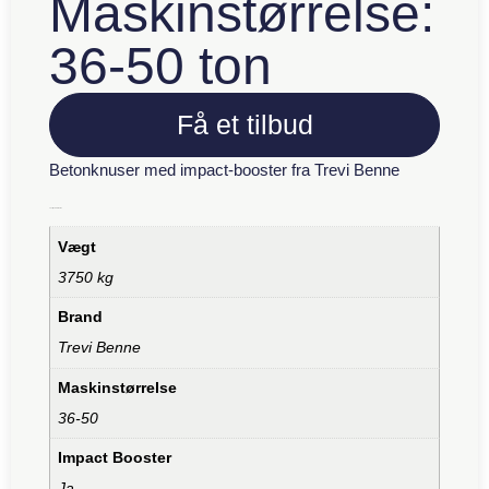
Maskinstørrelse:
36-50 ton
Få et tilbud
Betonknuser med impact-booster fra Trevi Benne
Yderligere information
Vægt
3750 kg
Brand
Trevi Benne
Maskinstørrelse
36-50
Impact Booster
Ja