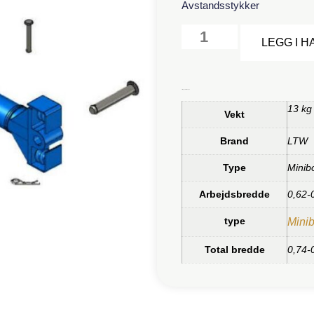
Avstandsstykker
LEGG I 
Tilleggsinformasjon
13 kg
Vekt
Brand
LTW
Type
Minibo
Arbejdsbredde
0,62-
type
Minib
Total bredde
0,74-