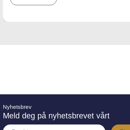
e
r
n
a
ti
v
e
:
Nyhetsbrev
Meld deg på nyhetsbrevet vårt