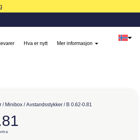
g
evarer
Hva er nytt
Mer informasjon
r
/
Minibox
/
Avstandsstykker
/ B 0.62-0.81
.81
oms