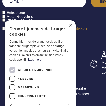
Entreprenør
Metal Recycling
Waste Recyling
×
Denne hjemmeside bruger
Jeg har læst og accepterer
persondatapolitikken
cookies
Denne hjemmeside bruger cookies til at
forbedre brugeroplevelsen. Ved at bruge
vores hjemmeside giver du samtykke til alle
Å
cookies i overensstemmelse med vores
cookiepolitik.
Læs mere
Ma
Fr
ABSOLUT NØDVENDIGE
Lø
YDEEVNE
MÅLRETNING
Vi er mer enn leverandører – vi er din strategiske
partner. Vi leverer helhetlige løsninger som skaper
FUNKTIONALITET
reell verdi for virksomheten din.