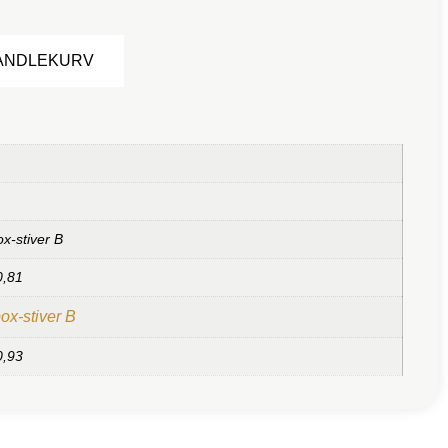
Alternative:
HANDLEKURV
x-stiver B
0,81
ox-stiver B
0,93