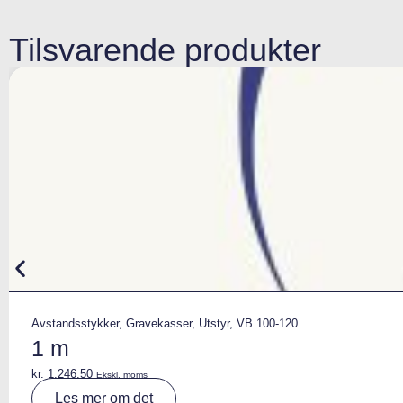
Tilsvarende produkter
Avstandsstykker
,
Gravekasser
,
Utstyr
,
VB 100-120
1 m
kr.
1.246,50
Ekskl. moms
A
Les mer om det
lt