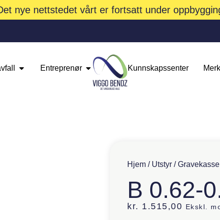
Det nye nettstedet vårt er fortsatt under oppbyggin
vfall
Entreprenør
Kunnskapssenter
Merk
Hjem
/
Utstyr
/
Gravekasse
B 0.62-0
kr.
1.515,00
Ekskl. m