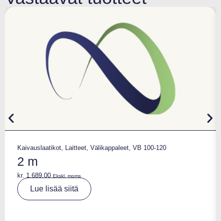
Kaivauslaatikot
,
Laitteet
,
Välikappaleet
,
VB 100-120
2 m
kr.
1.689,00
Ekskl. moms
A
Lue lisää siitä
lt
e
r
n
a