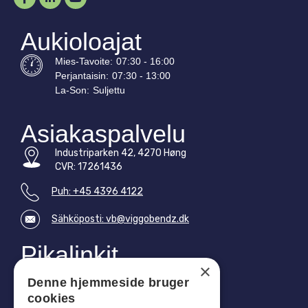
Aukioloajat
Mies-
Tavoite
:
07:30 - 16:00
Perjantaisin:
07:30 - 13:00
La-
Son
:
Suljettu
Asiakaspalvelu
Industriparken 42, 4270 Høng
CVR: 17261436
Puh: +45 4396 4122
Sähköposti: vb@viggobendz.dk
Pikalinkit
×
Tietosuojakäytäntö
Denne hjemmeside bruger
Myynti- ja toimitusehdot
cookies