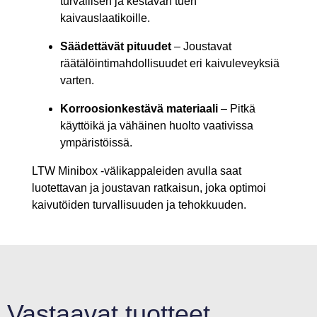
turvallisen ja kestävän tuen
kaivauslaatikoille.
Säädettävät pituudet
– Joustavat
räätälöintimahdollisuudet eri kaivuleveyksiä
varten.
Korroosionkestävä materiaali
– Pitkä
käyttöikä ja vähäinen huolto vaativissa
ympäristöissä.
LTW Minibox -välikappaleiden avulla saat
luotettavan ja joustavan ratkaisun, joka optimoi
kaivutöiden turvallisuuden ja tehokkuuden.
Vastaavat tuotteet