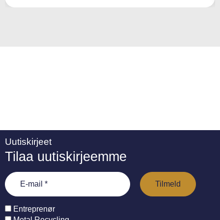
ti
v
e
:
Uutiskirjeet
Tilaa uutiskirjeemme
Entreprenør
Metal Recycling