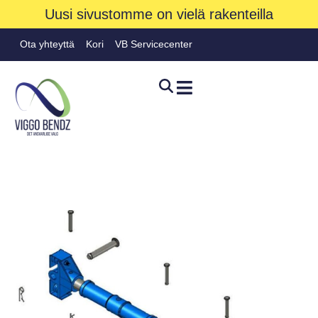
Uusi sivustomme on vielä rakenteilla
Ota yhteyttä
Kori
VB Servicecenter