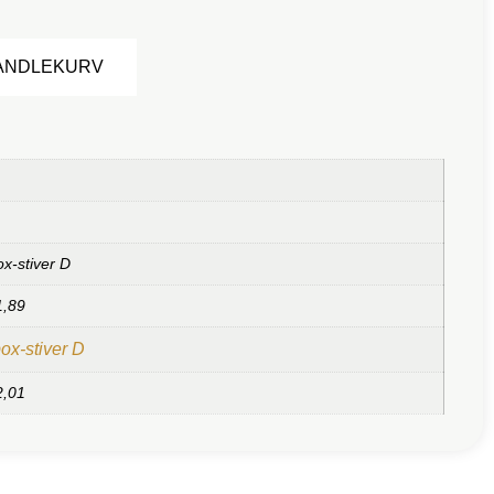
Alternative:
HANDLEKURV
ox-stiver D
1,89
ox-stiver D
2,01