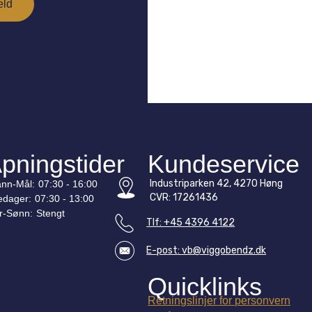
pningstider
Kundeservice
Industriparken 42, 4270 Høng
nn-
Mål
:
07:30 - 16:00
CVR: 17261436
edager:
07:30 - 13:00
r-
Sønn
:
Stengt
Tlf: +45 4396 4122
E-post: vb@viggobendz.dk
Quicklinks
Retningslinjer for personvern