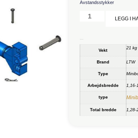
Avstandsstykker
LEGG I 
Tilleggsinformasjon
21 kg
Vekt
Brand
LTW
Type
Minib
Arbejdsbredde
1,16-
type
Minib
Total bredde
1,28-