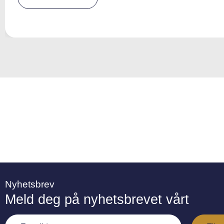
e
r
n
a
ti
v
e
:
Nyhetsbrev
Meld deg på nyhetsbrevet vårt