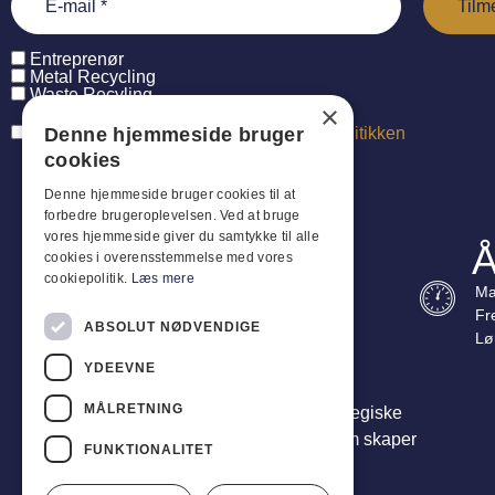
Entreprenør
Metal Recycling
Waste Recyling
×
Denne hjemmeside bruger
Jeg har læst og accepterer
persondatapolitikken
cookies
Denne hjemmeside bruger cookies til at
forbedre brugeroplevelsen. Ved at bruge
vores hjemmeside giver du samtykke til alle
Å
cookies i overensstemmelse med vores
cookiepolitik.
Læs mere
Ma
Fr
ABSOLUT NØDVENDIGE
Lø
YDEEVNE
MÅLRETNING
Vi er mer enn leverandører – vi er din strategiske
partner. Vi leverer helhetlige løsninger som skaper
FUNKTIONALITET
reell verdi for virksomheten din.