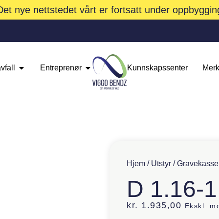
Det nye nettstedet vårt er fortsatt under oppbyggin
vfall
Entreprenør
Kunnskapssenter
Merk
Hjem
/
Utstyr
/
Gravekasse
D 1.16-1
kr.
1.935,00
Ekskl. m