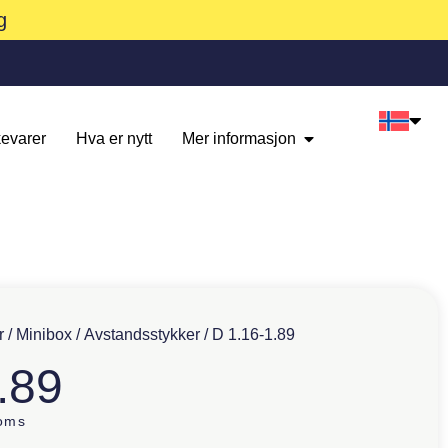
g
evarer
Hva er nytt
Mer informasjon
r
/
Minibox
/
Avstandsstykker
/ D 1.16-1.89
.89
oms