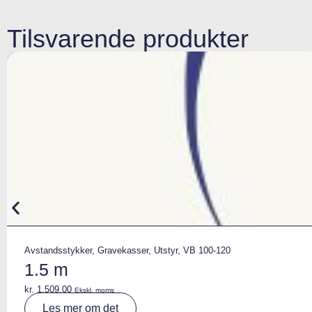
Tilsvarende produkter
Avstandsstykker
,
Gravekasser
,
Utstyr
,
VB 100-120
1.5 m
kr.
1.509,00
Ekskl. moms
A
Les mer om det
lt