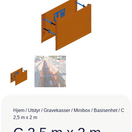
Hjem
/
Utstyr
/
Gravekasser
/
Minibox
/
Basisenhet
/ C
2,5 m x 2 m