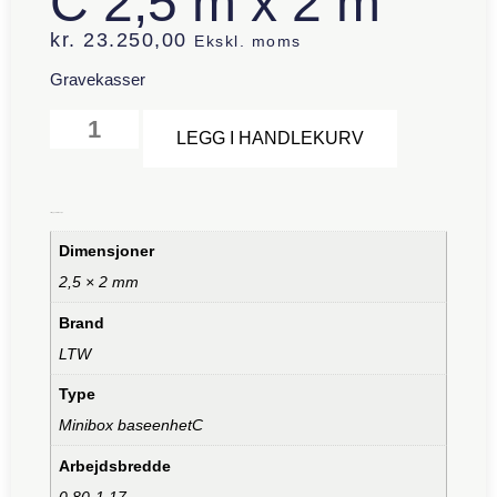
C 2,5 m x 2 m
kr.
23.250,00
Ekskl. moms
Gravekasser
Alternative:
LEGG I HANDLEKURV
Tilleggsinformasjon
Dimensjoner
2,5 × 2 mm
Brand
LTW
Type
Minibox baseenhetC
Arbejdsbredde
0,80-1.17