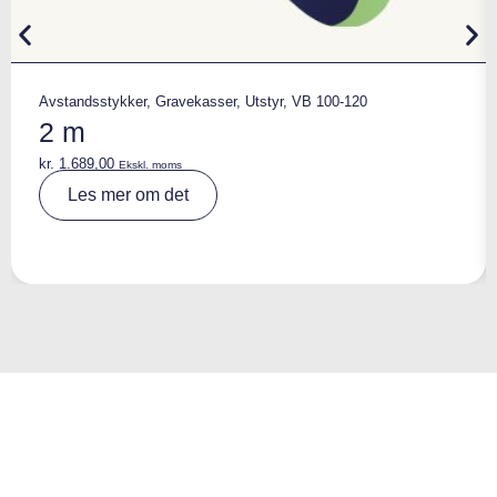
Avstandsstykker
,
Gravekasser
,
Utstyr
,
VB 100-120
2 m
kr.
1.689,00
Ekskl. moms
A
Les mer om det
lt
e
r
n
a
ti
v
e
: