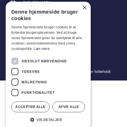
CVR: 17261436
×
Denne hjemmeside bruger
Tlf: +45 4396 4122
cookies
E-post: vb@viggobendz.dk
Denne hjemmeside bruger cookies til at
forbedre brugeroplevelsen. Ved at bruge
Quicklinks
vores hjemmeside giver du samtykke til alle
cookies i overensstemmelse med vores
Retningslinjer for personvern
cookiepolitik.
Læs mere
Vilkår og betingelser for salg og levering
ABSOLUT NØDVENDIGE
Copyright 2024 © Viggo Bendz. Alle rettigheter forbeholdt
YDEEVNE
MÅLRETNING
FUNKTIONALITET
ACCEPTER ALLE
AFVIS ALLE
VIS DETALJER