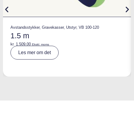
Avstandsstykker
,
Gravekasser
,
Utstyr
,
VB 100-120
1.5 m
kr.
1.509,00
Ekskl. moms
A
Les mer om det
lt
e
r
n
a
ti
v
e
: