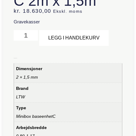
C 2m x 1,5m
kr.
18.630,00
Ekskl. moms
Gravekasser
Alternative:
LEGG I HANDLEKURV
Tilleggsinformasjon
Dimensjoner
2 × 1,5 mm
Brand
LTW
Type
Minibox baseenhetC
Arbejdsbredde
0,80-1.17