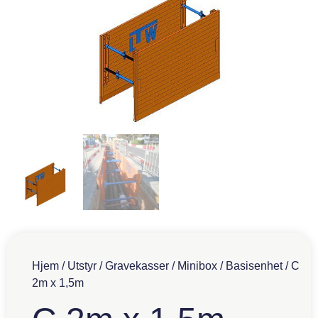
Hjem
/
Utstyr
/
Gravekasser
/
Minibox
/
Basisenhet
/ C
2m x 1,5m