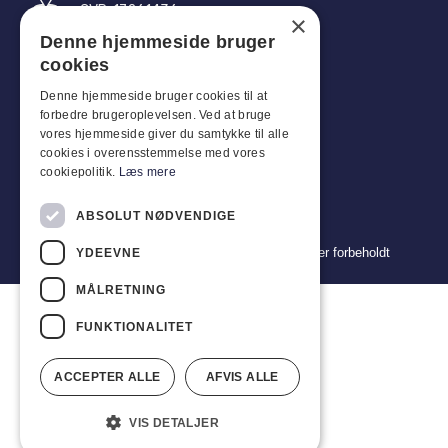
CVR: 17261436
×
Denne hjemmeside bruger
Tlf: +45 4396 4122
cookies
E-post: vb@viggobendz.dk
Denne hjemmeside bruger cookies til at
forbedre brugeroplevelsen. Ved at bruge
Quicklinks
vores hjemmeside giver du samtykke til alle
cookies i overensstemmelse med vores
Retningslinjer for personvern
cookiepolitik.
Læs mere
Vilkår og betingelser for salg og levering
ABSOLUT NØDVENDIGE
Copyright 2024 © Viggo Bendz. Alle rettigheter forbeholdt
YDEEVNE
MÅLRETNING
FUNKTIONALITET
ACCEPTER ALLE
AFVIS ALLE
VIS DETALJER