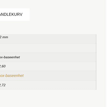
Alternative:
HANDLEKURV
 2 mm
ox-baseenhet
2,60
box-baseenhet
2,72