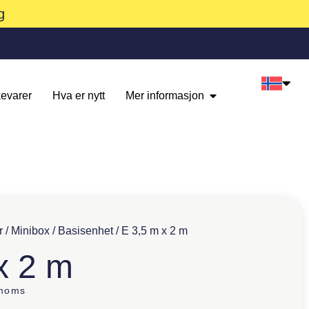
g
evarer
Hva er nytt
Mer informasjon
r
/
Minibox
/
Basisenhet
/ E 3,5 m x 2 m
x 2 m
 moms