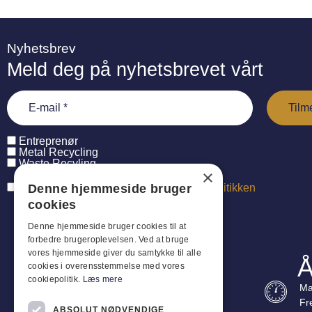
Nyhetsbrev
Meld deg på nyhetsbrevet vårt
Entreprenør
Metal Recycling
Waste Recyling
×
Denne hjemmeside bruger
Jeg har læst og accepterer
persondatapolitikken
cookies
Denne hjemmeside bruger cookies til at
forbedre brugeroplevelsen. Ved at bruge
vores hjemmeside giver du samtykke til alle
Å
cookies i overensstemmelse med vores
cookiepolitik.
Læs mere
Ma
Fr
ABSOLUT NØDVENDIGE