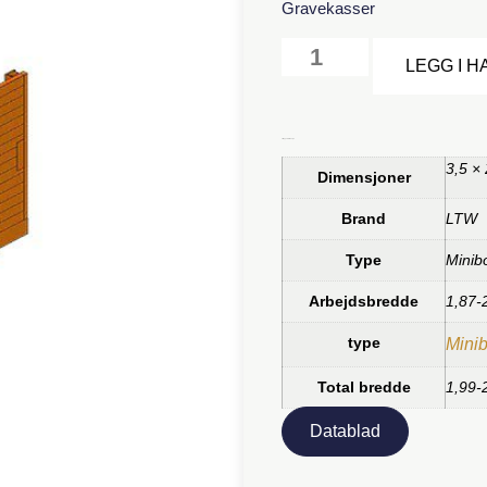
Gravekasser
LEGG I 
Tilleggsinformasjon
3,5 ×
Dimensjoner
Brand
LTW
Type
Minib
Arbejdsbredde
1,87-
type
Mini
Total bredde
1,99-
Datablad