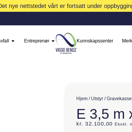
Det nye nettstedet vårt er fortsatt under oppbyggin
vfall
Entreprenør
Kunnskapssenter
Merk
Hjem
/
Utstyr
/
Gravekasse
E 3,5 m 
kr.
32.100,00
Ekskl.