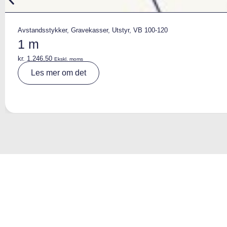
Avstandsstykker
,
Gravekasser
,
Utstyr
,
VB 100-120
1 m
kr.
1.246,50
Ekskl. moms
A
Les mer om det
lt
e
r
n
a
ti
v
e
: