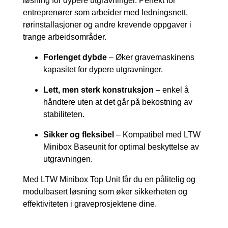
løsning for dypere utgravninger. Perfekt for
entreprenører som arbeider med ledningsnett,
rørinstallasjoner og andre krevende oppgaver i
trange arbeidsområder.
Forlenget dybde
– Øker gravemaskinens
kapasitet for dypere utgravninger.
Lett, men sterk konstruksjon
– enkel å
håndtere uten at det går på bekostning av
stabiliteten.
Sikker og fleksibel
– Kompatibel med LTW
Minibox Baseunit for optimal beskyttelse av
utgravningen.
Med LTW Minibox Top Unit får du en pålitelig og
modulbasert løsning som øker sikkerheten og
effektiviteten i graveprosjektene dine.