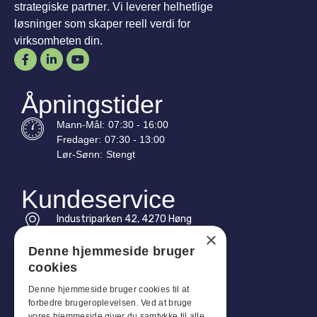
strategiske partner. Vi leverer helhetlige
løsninger som skaper reell verdi for
virksomheten din.
Åpningstider
Mann-
Mål
:
07:30 - 16:00
Fredager:
07:30 - 13:00
Lør-
Sønn
:
Stengt
Kundeservice
Industriparken 42, 4270 Høng
CVR: 17261436
×
Denne hjemmeside bruger
Tlf: +45 4396 4122
cookies
E-post: vb@viggobendz.dk
Denne hjemmeside bruger cookies til at
forbedre brugeroplevelsen. Ved at bruge
vores hjemmeside giver du samtykke til alle