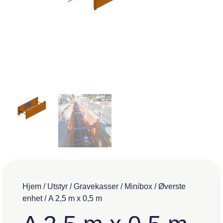
Hjem
/
Utstyr
/
Gravekasser
/
Minibox
/
Øverste
enhet
/ A 2,5 m x 0,5 m