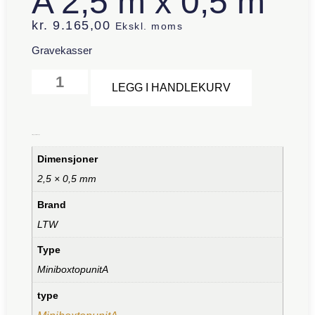
A 2,5 m x 0,5 m
kr.
9.165,00
Ekskl. moms
Gravekasser
Alternative:
LEGG I HANDLEKURV
Tilleggsinformasjon
Dimensjoner
2,5 × 0,5 mm
Brand
LTW
Type
MiniboxtopunitA
type