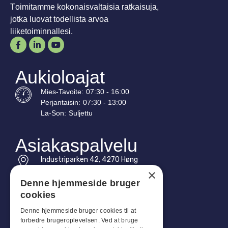
Toimitamme kokonaisvaltaisia ratkaisuja,
jotka luovat todellista arvoa
liiketoiminnallesi.
Aukioloajat
Mies-
Tavoite
:
07:30 - 16:00
Perjantaisin:
07:30 - 13:00
La-
Son
:
Suljettu
Asiakaspalvelu
Industriparken 42, 4270 Høng
CVR: 17261436
×
Denne hjemmeside bruger
Puh: +45 4396 4122
cookies
Sähköposti: vb@viggobendz.dk
Denne hjemmeside bruger cookies til at
forbedre brugeroplevelsen. Ved at bruge