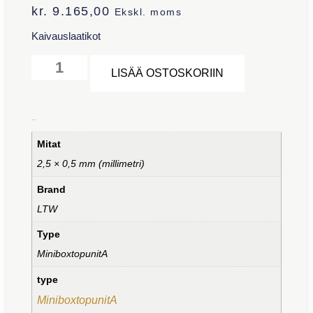
kr.
9.165,00
Ekskl. moms
Kaivauslaatikot
Alternative:
LISÄÄ OSTOSKORIIN
Lisätiedot
Mitat
2,5 × 0,5 mm (millimetri)
Brand
LTW
Type
MiniboxtopunitA
type
MiniboxtopunitA