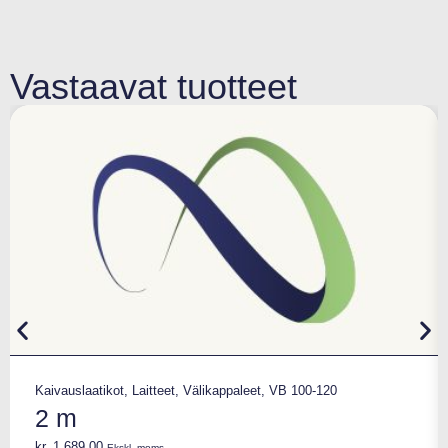
Vastaavat tuotteet
Kaivauslaatikot
,
Laitteet
,
Välikappaleet
,
VB 100-120
2 m
kr.
1.689,00
Ekskl. moms