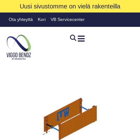
Uusi sivustomme on vielä rakenteilla
Ota yhteyttä
Kori
VB Servicecenter