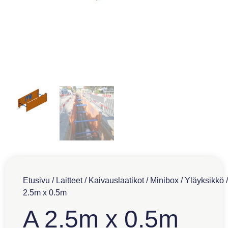
Etusivu
/
Laitteet
/
Kaivauslaatikot
/
Minibox
/
Yläyksikkö
/
2.5m x 0.5m
A 2.5m x 0.5m