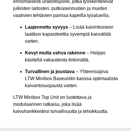
erinomaisesti urakoitsijoille, jotka työskentelevät
julkisten laitosten, putkiasennusten ja muiden
vaativien tehtävien parissa kapeilla työalueilla.
Laajennettu syvyys
– Lisää kaivinkoneen
laatikon kapasiteettia syvempiä kaivutöitä
varten.
Kevyt mutta vahva rakenne
– Helppo
käsitellä vakaudesta tinkimättä.
Turvallinen ja joustava
– Yhteensopiva
LTW Minibox Baseunitin kanssa optimaalista
kaivantosuojausta varten.
LTW Minibox Top Unit on luotettava ja
modulaarinen ratkaisu, joka lisää
kaivuhankkeidesi turvallisuutta ja tehokkuutta.