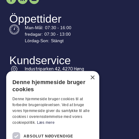
Öppettider
Man-
Mål
:
07:30 - 16:00
fredagar:
07:30 - 13:00
Lördag-
Son
:
Stängt
Kundservice
Industriparken 42, 4270 Høng
×
CVR: 17261436
Denne hjemmeside bruger
Tel: +45 4396 4122
cookies
E-post: vb@viggobendz.dk
Denne hjemmeside bruger cookies til at
forbedre brugeroplevelsen. Ved at bruge
vores hjemmeside giver du samtykke til alle
Snabblänkar
cookies i overensstemmelse med vores
Integritetspolicy
cookiepolitik.
Læs mere
Försäljnings- och leveransvillkor
ABSOLUT NØDVENDIGE