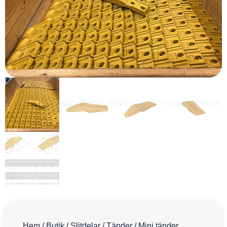
Hem
/
Butik
/
Slitdelar
/
Tänder
/ Mini tänder