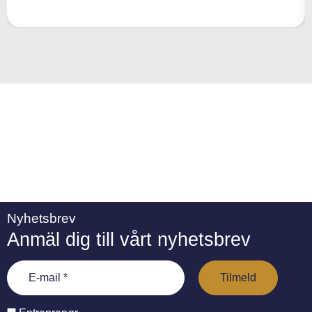
n
a
ti
v
e
:
Nyhetsbrev
Anmäl dig till vårt nyhetsbrev