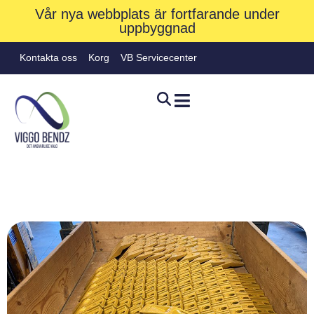
Vår nya webbplats är fortfarande under
uppbyggnad
Kontakta oss
Korg
VB Servicecenter