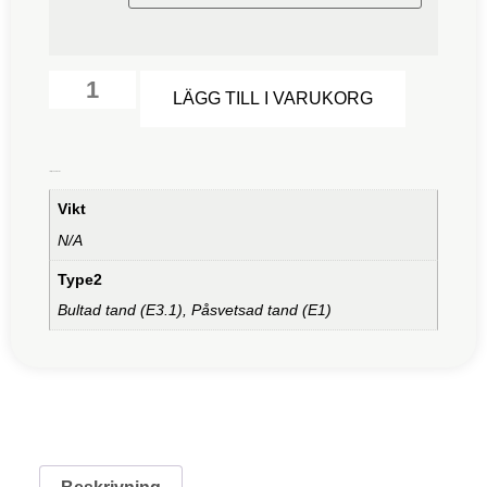
Alternative
LÄGG TILL I VARUKORG
Ytterligare information
Vikt
N/A
Type2
Bultad tand (E3.1), Påsvetsad tand (E1)