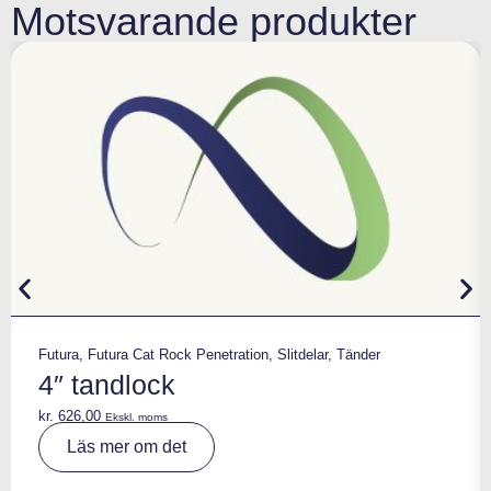
Motsvarande produkter
Futura
,
Futura Cat Rock Penetration
,
Slitdelar
,
Tänder
4″ tandlock
kr.
626,00
Ekskl. moms
A
Läs mer om det
lt
e
r