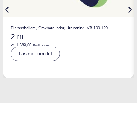
Distanshållare
,
Grävbara lådor
,
Utrustning
,
VB 100-120
2 m
kr.
1.689,00
Ekskl. moms
A
Läs mer om det
lt
e
r
n
a
ti
v
e
: