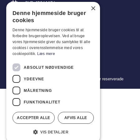
CVR: 17261436
×
Denne hjemmeside bruger
Tel: +45 4396 4122
cookies
E-post: vb@viggobendz.dk
Denne hjemmeside bruger cookies til at
forbedre brugeroplevelsen. Ved at bruge
Snabblänkar
vores hjemmeside giver du samtykke til alle
cookies i overensstemmelse med vores
Integritetspolicy
cookiepolitik.
Læs mere
Försäljnings- och leveransvillkor
ABSOLUT NØDVENDIGE
Copyright 2024 © Viggo Bendz. Alla rättigheter reserverade
YDEEVNE
MÅLRETNING
FUNKTIONALITET
ACCEPTER ALLE
AFVIS ALLE
VIS DETALJER