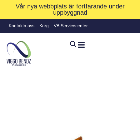
Vår nya webbplats är fortfarande under
uppbyggnad
Kontakta oss
Korg
VB Servicecenter