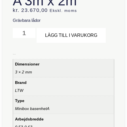
A 3m x 2m
kr.
23.670,00
Ekskl. moms
Grävbara lådor
Alternative
LÄGG TILL I VARUKORG
Ytterligare information
Dimensioner
3 × 2 mm
Brand
LTW
Type
Minibox basenhetA
Arbejdsbredde
0,53-0,63