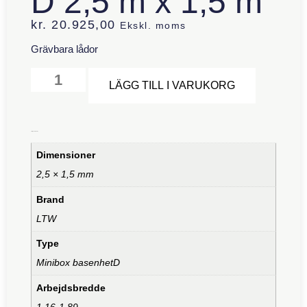
D 2,5 m x 1,5 m
kr.
20.925,00
Ekskl. moms
Grävbara lådor
Alternative
LÄGG TILL I VARUKORG
Ytterligare information
Dimensioner
2,5 × 1,5 mm
Brand
LTW
Type
Minibox basenhetD
Arbejdsbredde
1,16-1,89