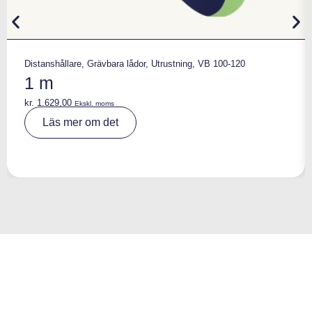
Distanshållare
,
Grävbara lådor
,
Utrustning
,
VB 100-120
1 m
kr.
1.629,00
Ekskl. moms
A
Läs mer om det
lt
e
r
n
a
ti
v
e
: