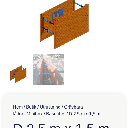
Hem
/
Butik
/
Utrustning
/
Grävbara
lådor
/
Minibox
/
Basenhet
/ D 2,5 m x 1,5 m