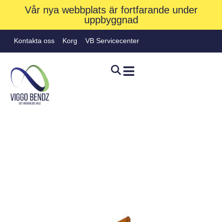
Vår nya webbplats är fortfarande under
uppbyggnad
Kontakta oss
Korg
VB Servicecenter