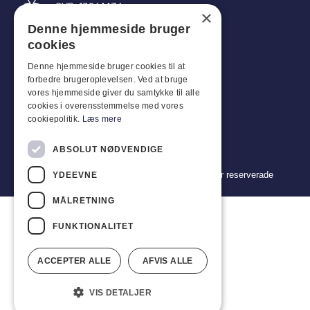
CVR: 17261436
×
Denne hjemmeside bruger
Tel: +45 4396 4122
cookies
E-post: vb@viggobendz.dk
Denne hjemmeside bruger cookies til at
forbedre brugeroplevelsen. Ved at bruge
Snabblänkar
vores hjemmeside giver du samtykke til alle
cookies i overensstemmelse med vores
Integritetspolicy
cookiepolitik.
Læs mere
Försäljnings- och leveransvillkor
ABSOLUT NØDVENDIGE
Copyright 2024 © Viggo Bendz. Alla rättigheter reserverade
YDEEVNE
MÅLRETNING
FUNKTIONALITET
ACCEPTER ALLE
AFVIS ALLE
VIS DETALJER