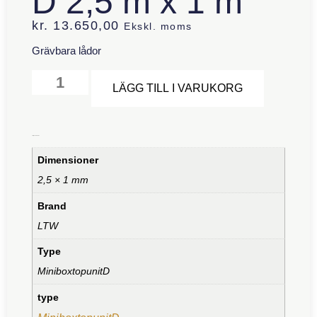
D 2,5 m x 1 m
kr.
13.650,00
Ekskl. moms
Grävbara lådor
Alternative
LÄGG TILL I VARUKORG
Ytterligare information
Dimensioner
2,5 × 1 mm
Brand
LTW
Type
MiniboxtopunitD
type