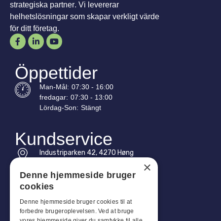
strategiska partner. Vi levererar
helhetslösningar som skapar verkligt värde
för ditt företag.
Öppettider
Man-
Mål
:
07:30 - 16:00
fredagar:
07:30 - 13:00
Lördag-
Son
:
Stängt
Kundservice
Industriparken 42, 4270 Høng
CVR: 17261436
×
Denne hjemmeside bruger
Tel: +45 4396 4122
cookies
E-post: vb@viggobendz.dk
Denne hjemmeside bruger cookies til at
forbedre brugeroplevelsen. Ved at bruge
vores hjemmeside giver du samtykke til alle