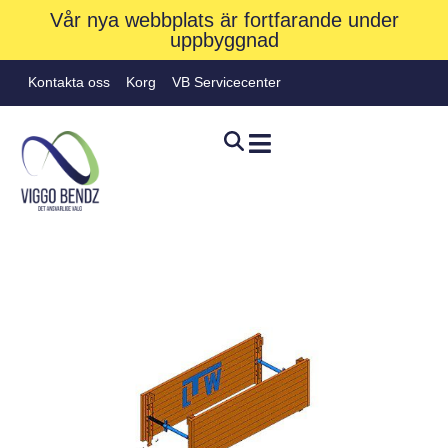
Vår nya webbplats är fortfarande under
uppbyggnad
Kontakta oss
Korg
VB Servicecenter