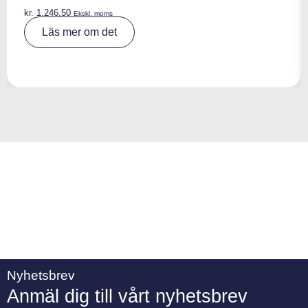
kr.
1.246,50
Ekskl. moms
A
Läs mer om det
lt
e
r
n
a
ti
v
e
:
Nyhetsbrev
Anmäl dig till vårt nyhetsbrev