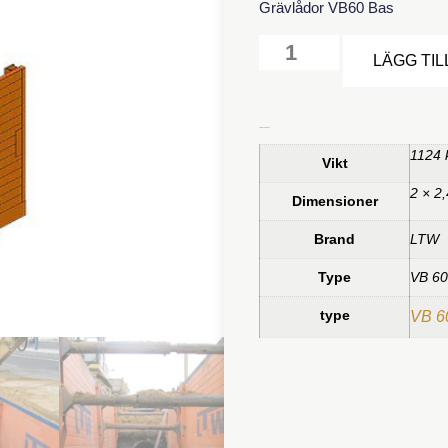
Grävlådor VB60 Bas
LÄGG TIL
Ytterligare information
1124 
Vikt
2 × 2
Dimensioner
Brand
LTW
Type
VB 60
type
VB 6