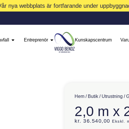
Vår nya webbplats är fortfarande under uppbyggna
vfall
Entreprenör
Kunskapscentrum
Var
Hem
/
Butik
/
Utrustning
/
G
2,0 m x 
kr.
36.540,00
Ekskl.