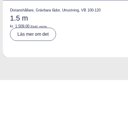
Distanshållare
,
Grävbara lådor
,
Utrustning
,
VB 100-120
1.5 m
kr.
1.509,00
Ekskl. moms
A
Läs mer om det
lt
e
r
n
a
ti
v
e
: