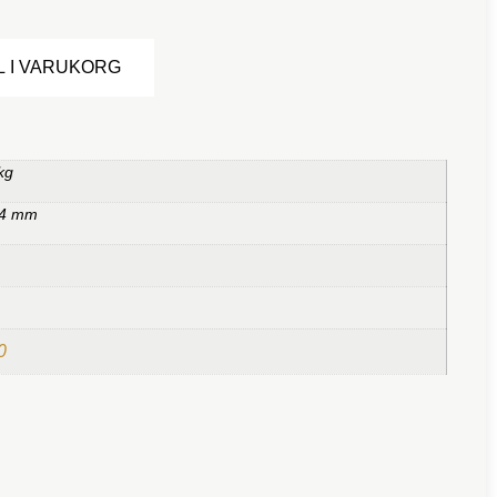
Alternative:
L I VARUKORG
kg
,4 mm
0