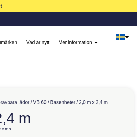
d
umärken
Vad är nytt
Mer information
rävbara lådor
/
VB 60
/
Basenheter
/ 2,0 m x 2,4 m
2,4 m
 moms