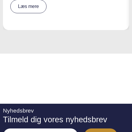
A
Læs mere
lt
e
r
n
a
ti
v
e
:
Nyhedsbrev
Tilmeld dig vores nyhedsbrev