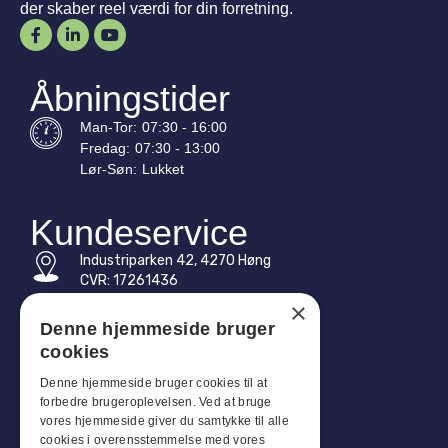
der skaber reel værdi for din forretning.
Åbningstider
Man-
Tor
:
07:30 - 16:00
Fredag:
07:30 - 13:00
Lør-
Søn
:
Lukket
Kundeservice
Industriparken 42, 4270 Høng
CVR: 17261436
×
Tlf: +45 4396 4122
Denne hjemmeside bruger
cookies
E-mail: vb@viggobendz.dk
Denne hjemmeside bruger cookies til at
Quicklinks
forbedre brugeroplevelsen. Ved at bruge
vores hjemmeside giver du samtykke til alle
Persondatapolitik
cookies i overensstemmelse med vores