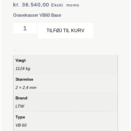
kr.
36.540,00
Ekskl. moms
Gravekasser VB60 Base
Alternative:
TILFØJ TIL KURV
Yderligere information
Vægt
1124 kg
Størrelse
2 × 2,4 mm
Brand
LTW
Type
VB 60