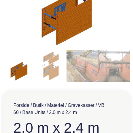
Forside
/
Butik
/
Materiel
/
Gravekasser
/
VB
60
/
Base Units
/ 2.0 m x 2.4 m
2.0 m x 2.4 m