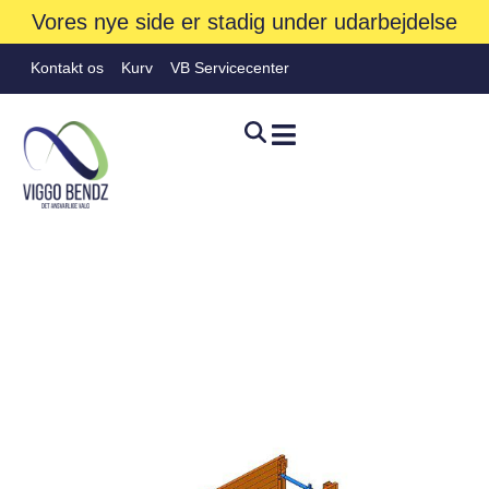
Vores nye side er stadig under udarbejdelse
Kontakt os
Kurv
VB Servicecenter