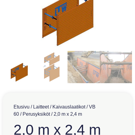
Etusivu
/
Laitteet
/
Kaivauslaatikot
/
VB
60
/
Perusyksiköt
/ 2,0 m x 2,4 m
2,0 m x 2,4 m