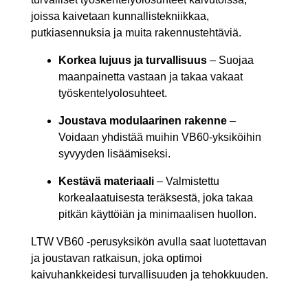
joissa kaivetaan kunnallistekniikkaa,
putkiasennuksia ja muita rakennustehtäviä.
Korkea lujuus ja turvallisuus
– Suojaa
maanpainetta vastaan ja takaa vakaat
työskentelyolosuhteet.
Joustava modulaarinen rakenne
–
Voidaan yhdistää muihin VB60-yksiköihin
syvyyden lisäämiseksi.
Kestävä materiaali
– Valmistettu
korkealaatuisesta teräksestä, joka takaa
pitkän käyttöiän ja minimaalisen huollon.
LTW VB60 -perusyksikön avulla saat luotettavan
ja joustavan ratkaisun, joka optimoi
kaivuhankkeidesi turvallisuuden ja tehokkuuden.