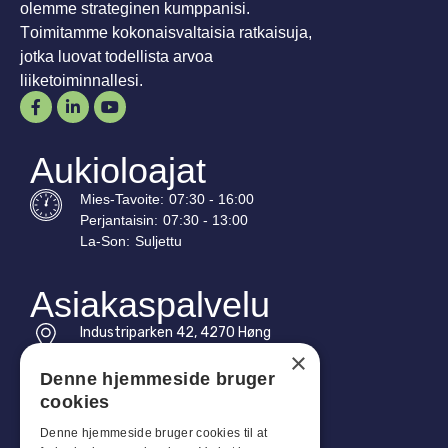
olemme strateginen kumppanisi.
Toimitamme kokonaisvaltaisia ratkaisuja,
jotka luovat todellista arvoa
liiketoiminnallesi.
Aukioloajat
Mies-
Tavoite
:
07:30 - 16:00
Perjantaisin:
07:30 - 13:00
La-
Son
:
Suljettu
Asiakaspalvelu
Industriparken 42, 4270 Høng
CVR: 17261436
×
Denne hjemmeside bruger
Puh: +45 4396 4122
cookies
Sähköposti: vb@viggobendz.dk
Denne hjemmeside bruger cookies til at