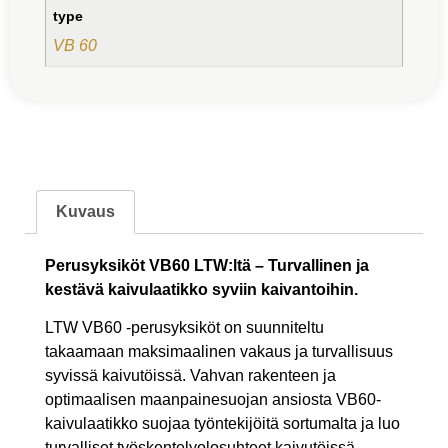
type
VB 60
Kuvaus
Perusyksiköt VB60 LTW:ltä – Turvallinen ja
kestävä kaivulaatikko syviin kaivantoihin.
LTW VB60 -perusyksiköt on suunniteltu
takaamaan maksimaalinen vakaus ja turvallisuus
syvissä kaivutöissä. Vahvan rakenteen ja
optimaalisen maanpainesuojan ansiosta VB60-
kaivulaatikko suojaa työntekijöitä sortumalta ja luo
turvalliset työskentelyolosuhteet kaivutöissä,