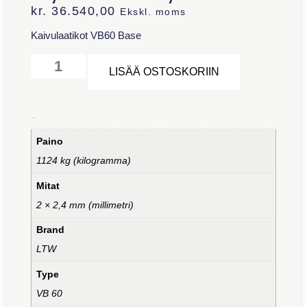
kr.
36.540,00
Ekskl. moms
Kaivulaatikot VB60 Base
Alternative:
LISÄÄ OSTOSKORIIN
Lisätiedot
Paino
1124 kg (kilogramma)
Mitat
2 × 2,4 mm (millimetri)
Brand
LTW
Type
VB 60