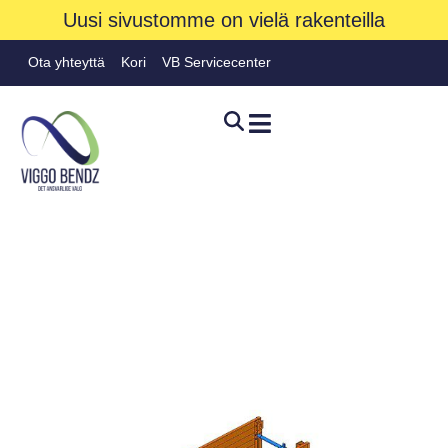
Uusi sivustomme on vielä rakenteilla
Ota yhteyttä
Kori
VB Servicecenter