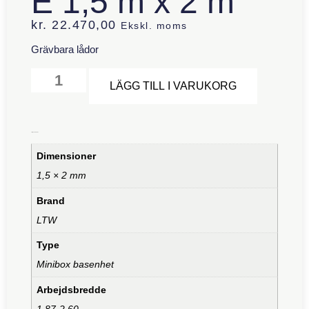
E 1,5 m x 2 m
kr.
22.470,00
Ekskl. moms
Grävbara lådor
Alternative
LÄGG TILL I VARUKORG
Ytterligare information
Dimensioner
1,5 × 2 mm
Brand
LTW
Type
Minibox basenhet
Arbejdsbredde
1,87-2,60