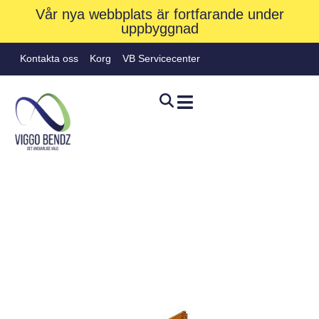
Vår nya webbplats är fortfarande under
uppbyggnad
Kontakta oss
Korg
VB Servicecenter