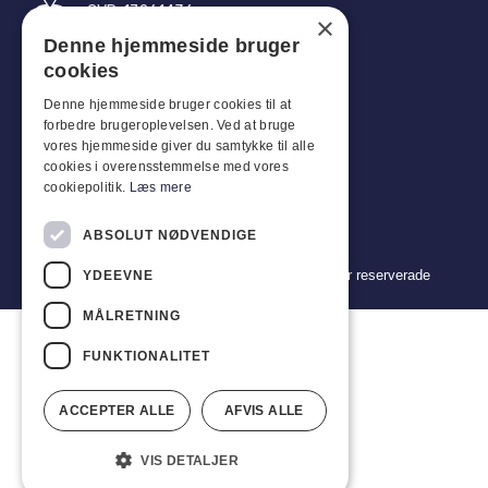
CVR: 17261436
×
Denne hjemmeside bruger
Tel: +45 4396 4122
cookies
E-post: vb@viggobendz.dk
Denne hjemmeside bruger cookies til at
forbedre brugeroplevelsen. Ved at bruge
Snabblänkar
vores hjemmeside giver du samtykke til alle
cookies i overensstemmelse med vores
Integritetspolicy
cookiepolitik.
Læs mere
Försäljnings- och leveransvillkor
ABSOLUT NØDVENDIGE
Copyright 2024 © Viggo Bendz. Alla rättigheter reserverade
YDEEVNE
MÅLRETNING
FUNKTIONALITET
ACCEPTER ALLE
AFVIS ALLE
VIS DETALJER