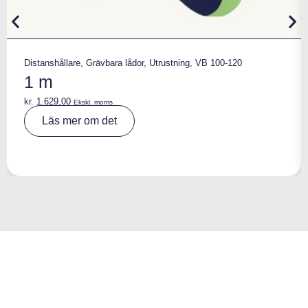
Distanshållare
,
Grävbara lådor
,
Utrustning
,
VB 100-120
1 m
kr.
1.629,00
Ekskl. moms
A
Läs mer om det
lt
e
r
n
a
ti
v
e
: