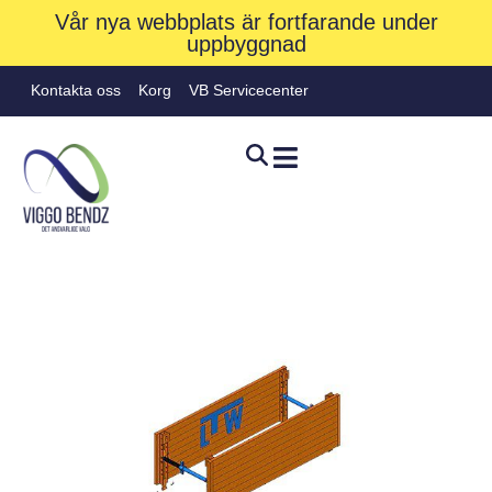
Vår nya webbplats är fortfarande under
uppbyggnad
Kontakta oss
Korg
VB Servicecenter