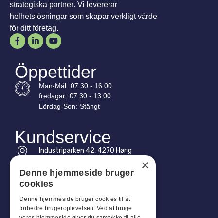
strategiska partner. Vi levererar
helhetslösningar som skapar verkligt värde
för ditt företag.
Öppettider
Man-
Mål
:
07:30 - 16:00
fredagar:
07:30 - 13:00
Lördag-
Son
:
Stängt
Kundservice
Industriparken 42, 4270 Høng
CVR: 17261436
×
Denne hjemmeside bruger
Tel: +45 4396 4122
cookies
E-post: vb@viggobendz.dk
Denne hjemmeside bruger cookies til at
forbedre brugeroplevelsen. Ved at bruge
vores hjemmeside giver du samtykke til alle