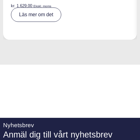
kr.
1.629,00
Ekskl. moms
A
Läs mer om det
lt
e
r
n
a
ti
v
e
:
Nyhetsbrev
Anmäl dig till vårt nyhetsbrev