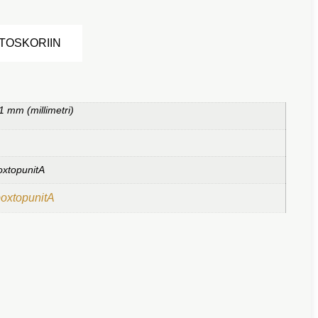
Alternative:
STOSKORIIN
1 mm (millimetri)
oxtopunitA
boxtopunitA