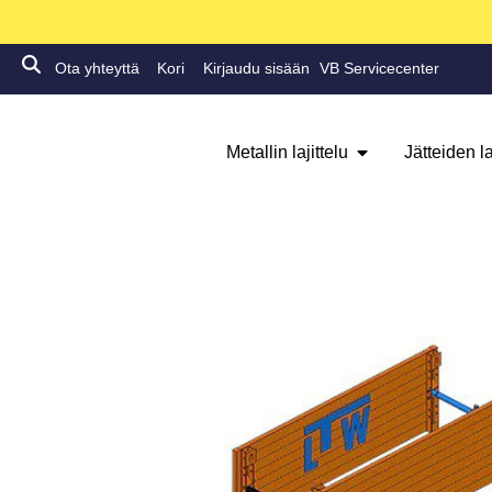
Ota yhteyttä
Kori
Kirjaudu sisään
VB Servicecenter
Metallin lajittelu
Jätteiden la