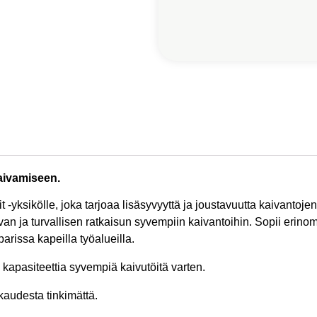
aivamiseen.
-yksikölle, joka tarjoaa lisäsyvyyttä ja joustavuutta kaivanto
 ja turvallisen ratkaisun syvempiin kaivantoihin. Sopii erinomais
arissa kapeilla työalueilla.
kapasiteettia syvempiä kaivutöitä varten.
kaudesta tinkimättä.