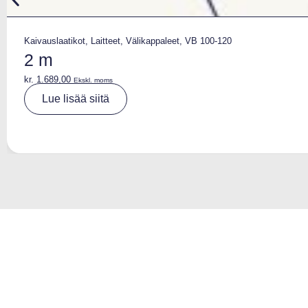
Kaivauslaatikot
,
Laitteet
,
Välikappaleet
,
VB 100-120
2 m
kr.
1.689,00
Ekskl. moms
A
Lue lisää siitä
lt
e
r
n
a
ti
v
e
: