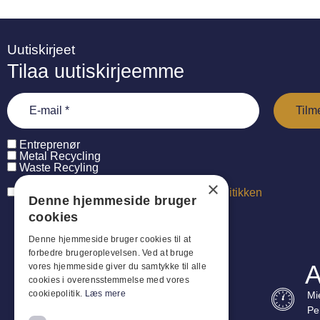
Uutiskirjeet
Tilaa uutiskirjeemme
Entreprenør
Metal Recycling
Waste Recyling
×
Jeg har læst og accepterer
persondatapolitikken
Denne hjemmeside bruger
cookies
Denne hjemmeside bruger cookies til at
forbedre brugeroplevelsen. Ved at bruge
A
vores hjemmeside giver du samtykke til alle
cookies i overensstemmelse med vores
cookiepolitik.
Læs mere
Mi
Pe