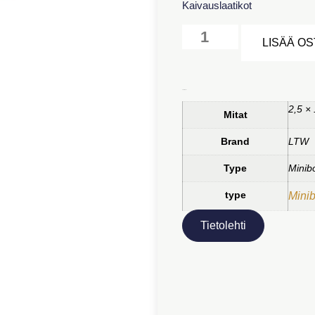
Kaivauslaatikot
LISÄÄ O
Lisätiedot
2,5 × 
Mitat
Brand
LTW
Type
Minib
type
Mini
Tietolehti