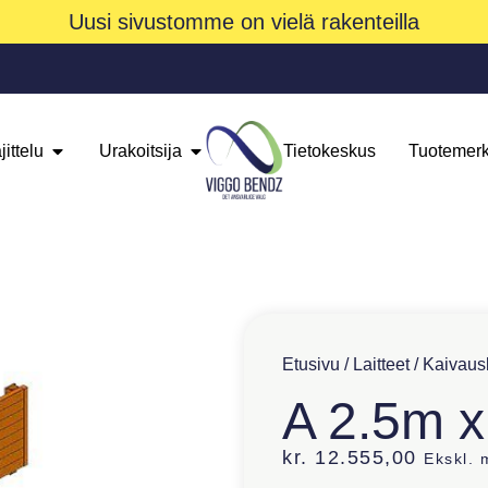
Uusi sivustomme on vielä rakenteilla
jittelu
Urakoitsija
Tietokeskus
Tuotemerk
Etusivu
/
Laitteet
/
Kaivausl
A 2.5m 
kr.
12.555,00
Ekskl.