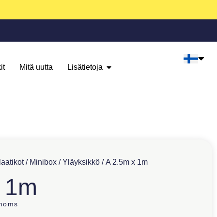
it
Mitä uutta
Lisätietoja
aatikot
/
Minibox
/
Yläyksikkö
/ A 2.5m x 1m
x 1m
 moms