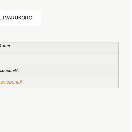
Alternative:
L I VARUKORG
 1 mm
oxtopunitA
boxtopunitA