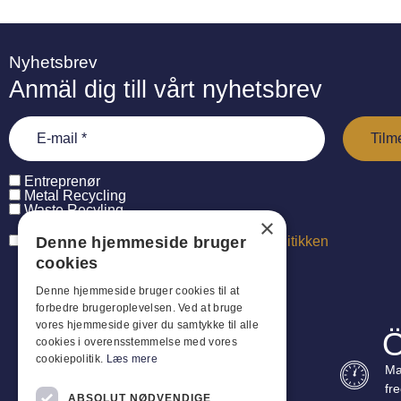
Nyhetsbrev
Anmäl dig till vårt nyhetsbrev
Entreprenør
Metal Recycling
Waste Recyling
×
Denne hjemmeside bruger
Jeg har læst og accepterer
persondatapolitikken
cookies
Denne hjemmeside bruger cookies til at
forbedre brugeroplevelsen. Ved at bruge
vores hjemmeside giver du samtykke til alle
Ö
cookies i overensstemmelse med vores
cookiepolitik.
Læs mere
Ma
fr
ABSOLUT NØDVENDIGE