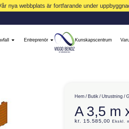
Vår nya webbplats är fortfarande under uppbyggna
vfall
Entreprenör
Kunskapscentrum
Var
Hem
/
Butik
/
Utrustning
/
G
A 3,5 m 
kr.
15.585,00
Ekskl.