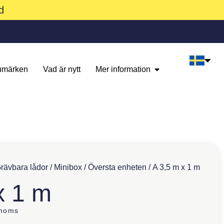
d
umärken
Vad är nytt
Mer information
rävbara lådor
/
Minibox
/
Översta enheten
/ A 3,5 m x 1 m
x 1 m
 moms