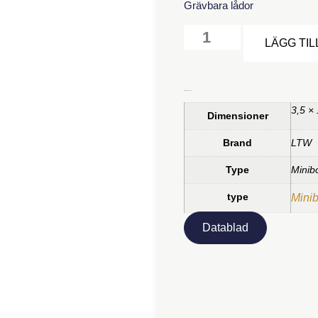
Grävbara lådor
LÄGG TIL
Ytterligare information
3,5 ×
Dimensioner
Brand
LTW
Type
Minib
type
Mini
Datablad