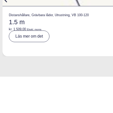
Distanshållare
,
Grävbara lådor
,
Utrustning
,
VB 100-120
1.5 m
kr.
1.509,00
Ekskl. moms
A
Läs mer om det
lt
e
r
n
a
ti
v
e
: