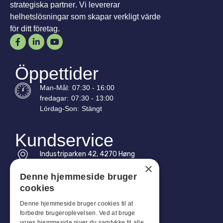
strategiska partner. Vi levererar
helhetslösningar som skapar verkligt värde
för ditt företag.
Öppettider
Man-
Mål
:
07:30 - 16:00
fredagar:
07:30 - 13:00
Lördag-
Son
:
Stängt
Kundservice
Industriparken 42, 4270 Høng
CVR: 17261436
×
Denne hjemmeside bruger
Tel: +45 4396 4122
cookies
E-post: vb@viggobendz.dk
Denne hjemmeside bruger cookies til at
forbedre brugeroplevelsen. Ved at bruge
vores hjemmeside giver du samtykke til alle