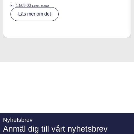
kr.
1.509,00
Ekskl. moms
A
Läs mer om det
lt
e
r
n
a
ti
v
e
:
Nyhetsbrev
Anmäl dig till vårt nyhetsbrev