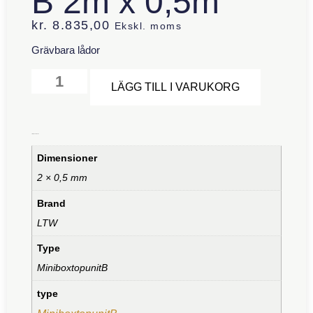
B 2m x 0,5m
kr.
8.835,00
Ekskl. moms
Grävbara lådor
Alternative
LÄGG TILL I VARUKORG
Ytterligare information
Dimensioner
2 × 0,5 mm
Brand
LTW
Type
MiniboxtopunitB
type