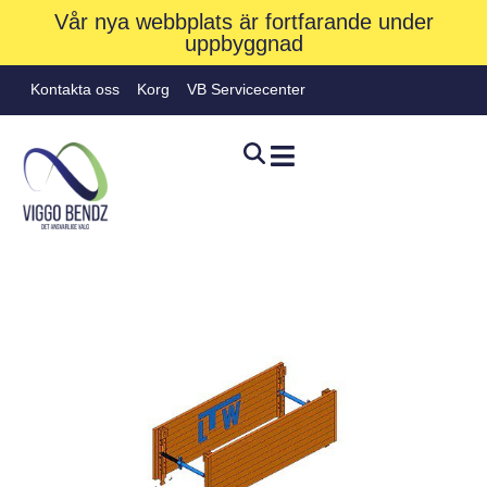
Vår nya webbplats är fortfarande under
uppbyggnad
Kontakta oss
Korg
VB Servicecenter