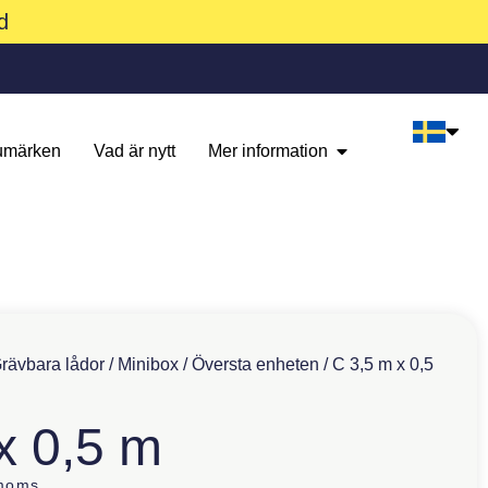
d
umärken
Vad är nytt
Mer information
rävbara lådor
/
Minibox
/
Översta enheten
/ C 3,5 m x 0,5
x 0,5 m
 moms