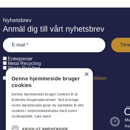
Nyhetsbrev
Anmäl dig till vårt nyhetsbrev
Entreprenør
Metal Recycling
Waste Recyling
×
Denne hjemmeside bruger
Jeg har læst og accepterer
persondatapolitikken
cookies
Denne hjemmeside bruger cookies til at
forbedre brugeroplevelsen. Ved at bruge
vores hjemmeside giver du samtykke til alle
Ö
cookies i overensstemmelse med vores
cookiepolitik.
Læs mere
Ma
fr
ABSOLUT NØDVENDIGE