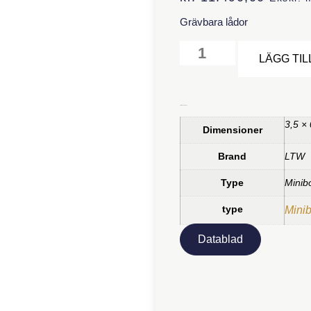
Grävbara lådor
LÄGG TIL
Ytterligare information
3,5 ×
Dimensioner
Brand
LTW
Type
Minib
type
Mini
Datablad