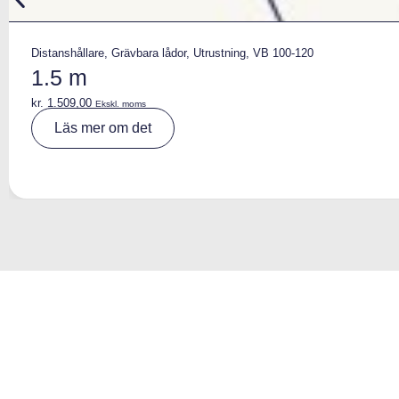
Distanshållare
,
Grävbara lådor
,
Utrustning
,
VB 100-120
1.5 m
kr.
1.509,00
Ekskl. moms
A
Läs mer om det
lt
e
r
n
a
ti
v
e
: