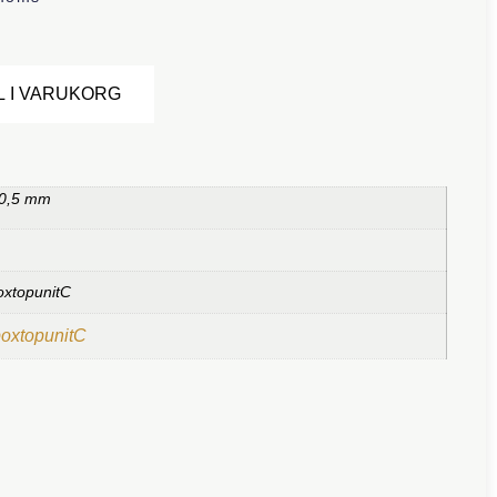
Alternative:
L I VARUKORG
 0,5 mm
oxtopunitC
boxtopunitC