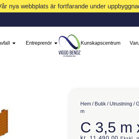
Vår nya webbplats är fortfarande under uppbyggna
vfall
Entreprenör
Kunskapscentrum
Var
Hem
/
Butik
/
Utrustning
/
G
m
C 3,5 m 
kr.
11.490,00
Ekskl.