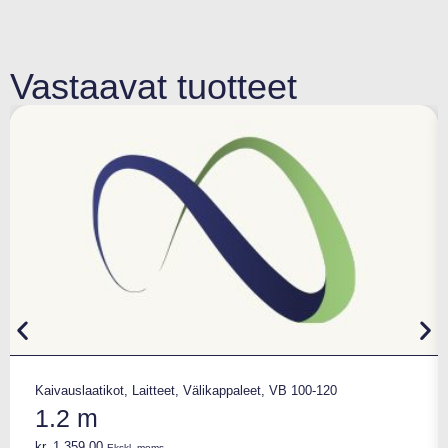
Vastaavat tuotteet
Kaivauslaatikot
,
Laitteet
,
Välikappaleet
,
VB 100-120
1.2 m
kr.
1.359,00
Ekskl. moms