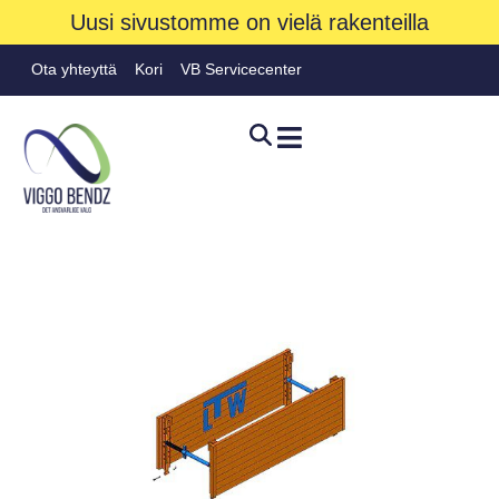
Uusi sivustomme on vielä rakenteilla
Ota yhteyttä
Kori
VB Servicecenter