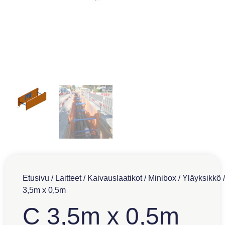
Etusivu
/
Laitteet
/
Kaivauslaatikot
/
Minibox
/
Yläyksikkö
/
3,5m x 0,5m
C 3,5m x 0,5m