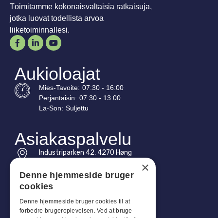
Toimitamme kokonaisvaltaisia ratkaisuja,
jotka luovat todellista arvoa
liiketoiminnallesi.
Aukioloajat
Mies-
Tavoite
:
07:30 - 16:00
Perjantaisin:
07:30 - 13:00
La-
Son
:
Suljettu
Asiakaspalvelu
Industriparken 42, 4270 Høng
CVR: 17261436
×
Denne hjemmeside bruger
Puh: +45 4396 4122
cookies
Sähköposti: vb@viggobendz.dk
Denne hjemmeside bruger cookies til at
forbedre brugeroplevelsen. Ved at bruge