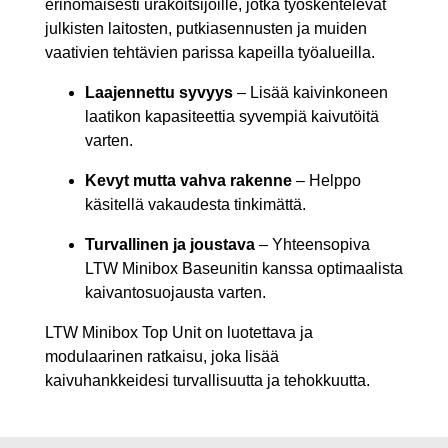
erinomaisesti urakoitsijoille, jotka työskentelevät
julkisten laitosten, putkiasennusten ja muiden
vaativien tehtävien parissa kapeilla työalueilla.
Laajennettu syvyys
– Lisää kaivinkoneen
laatikon kapasiteettia syvempiä kaivutöitä
varten.
Kevyt mutta vahva rakenne
– Helppo
käsitellä vakaudesta tinkimättä.
Turvallinen ja joustava
– Yhteensopiva
LTW Minibox Baseunitin kanssa optimaalista
kaivantosuojausta varten.
LTW Minibox Top Unit on luotettava ja
modulaarinen ratkaisu, joka lisää
kaivuhankkeidesi turvallisuutta ja tehokkuutta.