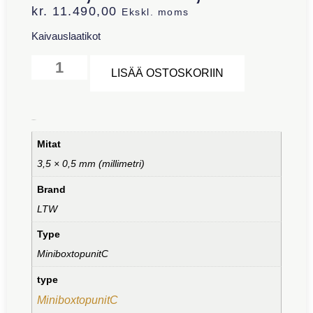
kr.
11.490,00
Ekskl. moms
Kaivauslaatikot
Alternative:
LISÄÄ OSTOSKORIIN
Lisätiedot
Mitat
3,5 × 0,5 mm (millimetri)
Brand
LTW
Type
MiniboxtopunitC
type
MiniboxtopunitC