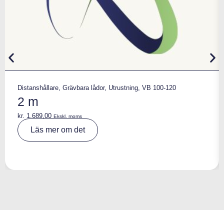
Distanshållare
,
Grävbara lådor
,
Utrustning
,
VB 100-120
2 m
kr.
1.689,00
Ekskl. moms
A
Läs mer om det
lt
e
r
n
a
ti
v
e
: