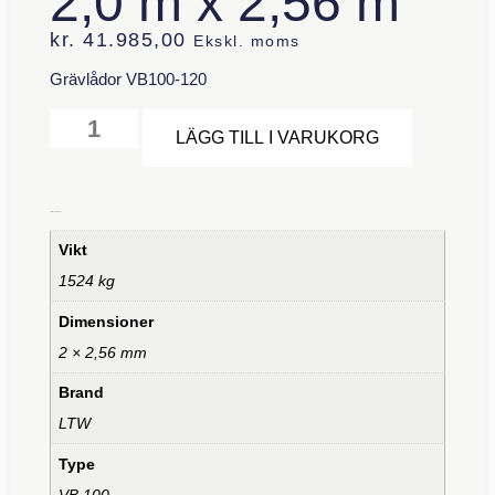
2,0 m x 2,56 m
kr.
41.985,00
Ekskl. moms
Grävlådor VB100-120
Alternative
LÄGG TILL I VARUKORG
Ytterligare information
Vikt
1524 kg
Dimensioner
2 × 2,56 mm
Brand
LTW
Type
VB 100