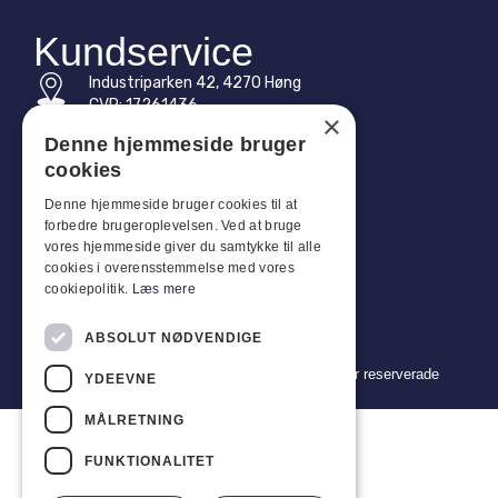
Kundservice
Industriparken 42, 4270 Høng
CVR: 17261436
×
Denne hjemmeside bruger
Tel: +45 4396 4122
cookies
E-post: vb@viggobendz.dk
Denne hjemmeside bruger cookies til at
forbedre brugeroplevelsen. Ved at bruge
Snabblänkar
vores hjemmeside giver du samtykke til alle
cookies i overensstemmelse med vores
Integritetspolicy
cookiepolitik.
Læs mere
Försäljnings- och leveransvillkor
ABSOLUT NØDVENDIGE
Copyright 2024 © Viggo Bendz. Alla rättigheter reserverade
YDEEVNE
MÅLRETNING
FUNKTIONALITET