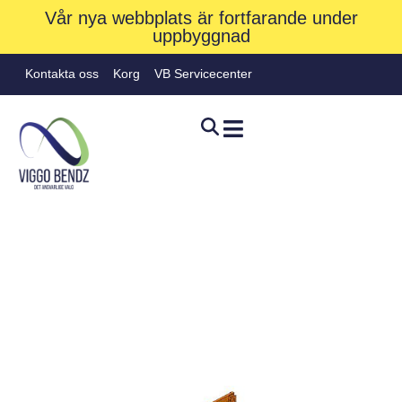
Vår nya webbplats är fortfarande under
uppbyggnad
Kontakta oss
Korg
VB Servicecenter