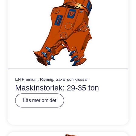
:
EN Premium
,
Rivning
,
Saxar och krossar
Maskinstorlek: 29-35 ton
A
Läs mer om det
lt
e
r
n
a
ti
v
e