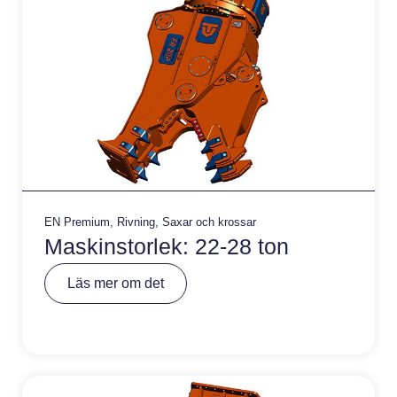
EN Premium
,
Rivning
,
Saxar och krossar
Maskinstorlek: 22-28 ton
A
Läs mer om det
lt
e
r
n
a
ti
v
e