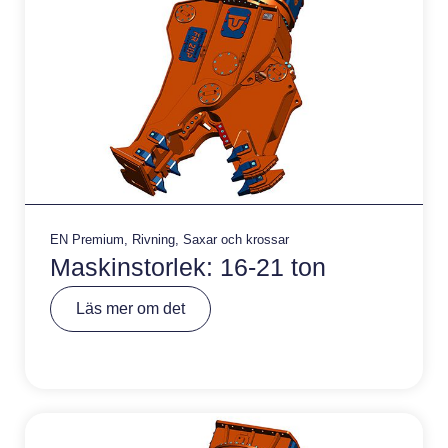
EN Premium
,
Rivning
,
Saxar och krossar
Maskinstorlek: 16-21 ton
A
Läs mer om det
lt
e
r
n
a
ti
v
e
: