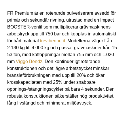
e
:
FR Premium är en roterande pulveriserare avsedd för
primär och sekundär rivning, utrustad med en Impact
BOOSTER-ventil som multiplicerar grävmaskinens
arbetstryck upp till 750 bar och kopplas in automatiskt
för hårt material
trevibenne.it
. Modellerna väger från
2.130 kg till 4.000 kg och passar grävmaskiner från 15-
53 ton, med käftöppningar mellan 755 mm och 1.020
mm
Viggo Bendz
. Den kontinuerligt roterande
konstruktionen och det lägre arbetstrycket minskar
bränsleförbrukningen med upp till 20% och ökar
krosskapaciteten med 25% under snabbare
öppnings-/stängningscykler på bara 4 sekunder. Den
robusta konstruktionen säkerställer hög produktivitet,
lång livslängd och minimerat miljöavtryck.