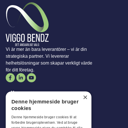
Vi är mer än bara leverantörer – vi är din
strategiska partner. Vi levererar
helhetslösningar som skapar verkligt värde
för ditt företag.
Öppettider
×
Denne hjemmeside bruger
Man-
Mål
:
07:30 - 16:00
cookies
fredagar:
07:30 - 13:00
Lördag-
Son
:
Stängt
Denne hjemmeside bruger cookies til at
forbedre brugeroplevelsen. Ved at bruge