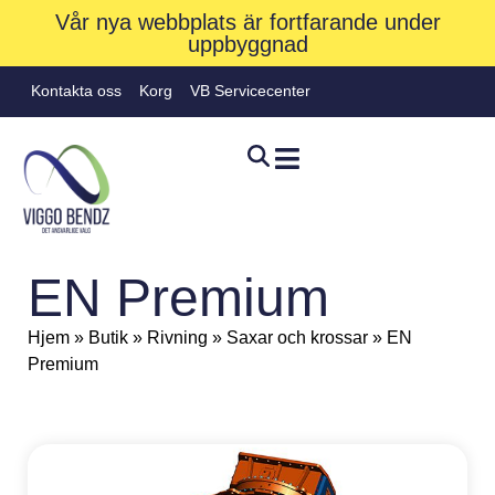
Vår nya webbplats är fortfarande under
uppbyggnad
Kontakta oss
Korg
VB Servicecenter
EN Premium
Hjem
»
Butik
»
Rivning
»
Saxar och krossar
»
EN
Premium