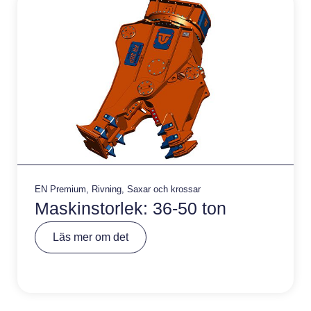
:
EN Premium
,
Rivning
,
Saxar och krossar
Maskinstorlek: 36-50 ton
A
Läs mer om det
lt
e
r
n
a
ti
v