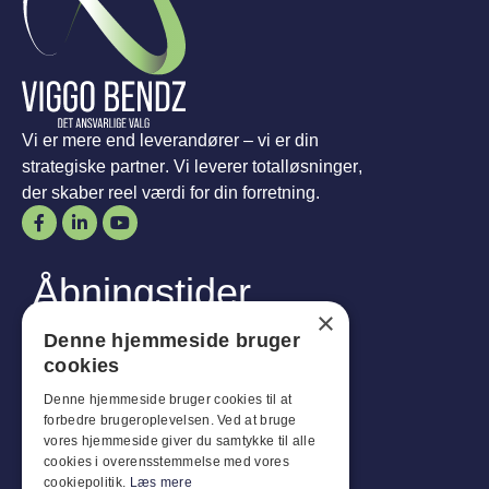
Vi er mere end leverandører – vi er din
strategiske partner. Vi leverer totalløsninger,
der skaber reel værdi for din forretning.
Åbningstider
×
Man-
Tor
:
07:30 - 16:00
Denne hjemmeside bruger
Fredag:
07:30 - 13:00
cookies
Lør-
Søn
:
Lukket
Denne hjemmeside bruger cookies til at
forbedre brugeroplevelsen. Ved at bruge
Kundeservice
vores hjemmeside giver du samtykke til alle
cookies i overensstemmelse med vores
Industriparken 42, 4270 Høng
cookiepolitik.
Læs mere