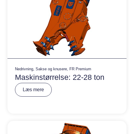
Nedrivning
,
Sakse og knusere
,
FR Premium
Maskinstørrelse: 22-28 ton
A
Læs mere
lt
e
r
n
a
ti
v
e
: