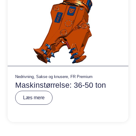
Nedrivning
,
Sakse og knusere
,
FR Premium
Maskinstørrelse: 36-50 ton
A
Læs mere
lt
e
r
n
a
ti
v
e