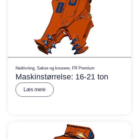
Nedrivning
,
Sakse og knusere
,
FR Premium
Maskinstørrelse: 16-21 ton
A
Læs mere
lt
e
r
n
a
ti
v
e
: