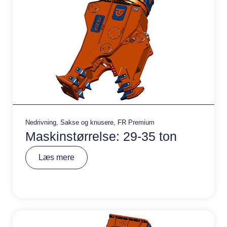
Nedrivning
,
Sakse og knusere
,
FR Premium
Maskinstørrelse: 29-35 ton
A
Læs mere
lt
e
r
n
a
ti
v
e
: