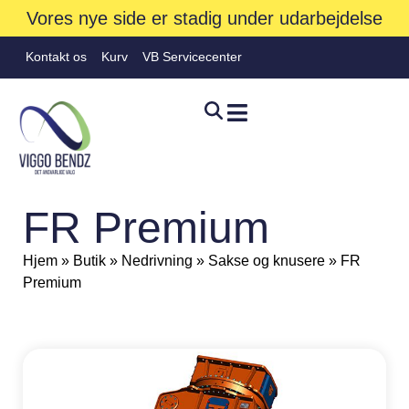
Vores nye side er stadig under udarbejdelse
Kontakt os
Kurv
VB Servicecenter
FR Premium
Hjem
»
Butik
»
Nedrivning
»
Sakse og knusere
»
FR
Premium