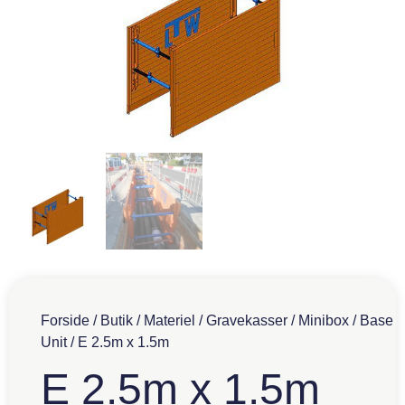
Forside
/
Butik
/
Materiel
/
Gravekasser
/
Minibox
/
Base
Unit
/ E 2.5m x 1.5m
E 2.5m x 1.5m