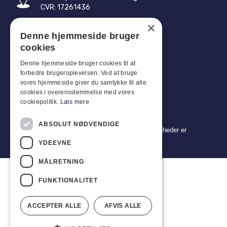
CVR: 17261436
×
Tlf: +45 4396 4122
Denne hjemmeside bruger
E-mail: vb@viggobendz.dk
cookies
Denne hjemmeside bruger cookies til at
Quicklinks
forbedre brugeroplevelsen. Ved at bruge
Persondatapolitik
vores hjemmeside giver du samtykke til alle
cookies i overensstemmelse med vores
Salgs- og leveringsbetingelser
cookiepolitik.
Læs mere
ABSOLUT NØDVENDIGE
Copyright 2024 © Viggo Bendz. Alle rettigheder er
forbeholdt
YDEEVNE
MÅLRETNING
FUNKTIONALITET
ACCEPTER ALLE
AFVIS ALLE