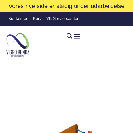
Vores nye side er stadig under udarbejdelse
Kontakt os
Kurv
VB Servicecenter