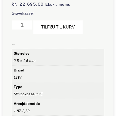
kr.
22.695,00
Ekskl. moms
Gravekasser
Alternative:
TILFØJ TIL KURV
Yderligere information
Størrelse
2,5 × 1,5 mm
Brand
LTW
Type
MiniboxbaseunitE
Arbejdsbredde
1,87-2,60