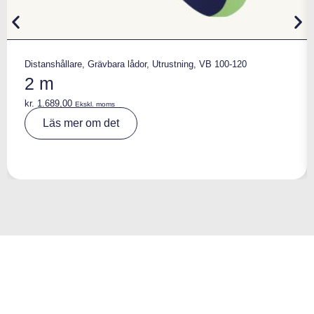
Distanshållare
,
Grävbara lådor
,
Utrustning
,
VB 100-120
2 m
kr.
1.689,00
Ekskl. moms
A
Läs mer om det
lt
e
r
n
a
ti
v
e
: