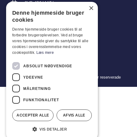
CVR: 17261436
×
Denne hjemmeside bruger
Tel: +45 4396 4122
cookies
E-post: vb@viggobendz.dk
Denne hjemmeside bruger cookies til at
forbedre brugeroplevelsen. Ved at bruge
Snabblänkar
vores hjemmeside giver du samtykke til alle
cookies i overensstemmelse med vores
Integritetspolicy
cookiepolitik.
Læs mere
Försäljnings- och leveransvillkor
ABSOLUT NØDVENDIGE
Copyright 2024 © Viggo Bendz. Alla rättigheter reserverade
YDEEVNE
MÅLRETNING
FUNKTIONALITET
ACCEPTER ALLE
AFVIS ALLE
VIS DETALJER