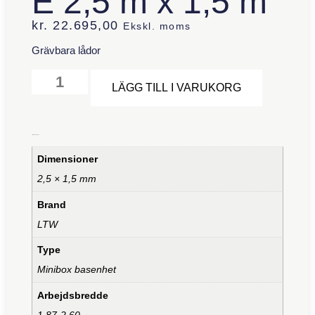
E 2,5 m x 1,5 m
kr.
22.695,00
Ekskl. moms
Grävbara lådor
Alternative
LÄGG TILL I VARUKORG
Ytterligare information
Dimensioner
2,5 × 1,5 mm
Brand
LTW
Type
Minibox basenhet
Arbejdsbredde
1,87-2,60