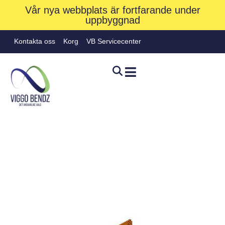
Vår nya webbplats är fortfarande under
uppbyggnad
Kontakta oss
Korg
VB Servicecenter