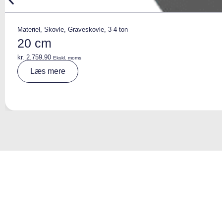
Materiel
,
Skovle
,
Graveskovle
,
3-4 ton
20 cm
kr.
2.759,90
Ekskl. moms
A
Læs mere
lt
e
r
n
a
ti
v
e
: