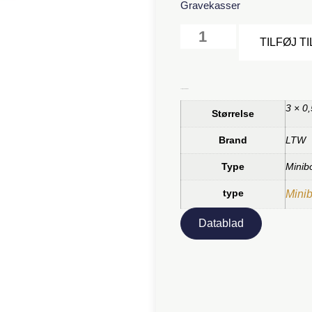
Gravekasser
TILFØJ T
Yderligere information
3 × 0
Størrelse
Brand
LTW
Type
Minib
type
Mini
Datablad