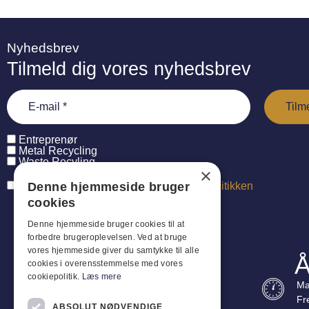
Nyhedsbrev
Tilmeld dig vores nyhedsbrev
Entreprenør
Metal Recycling
Waste Recyling
×
Denne hjemmeside bruger
Jeg har læst og accepterer
persondatapolitikken
cookies
Denne hjemmeside bruger cookies til at
forbedre brugeroplevelsen. Ved at bruge
vores hjemmeside giver du samtykke til alle
Å
cookies i overensstemmelse med vores
cookiepolitik.
Læs mere
Ma
Fr
ABSOLUT NØDVENDIGE