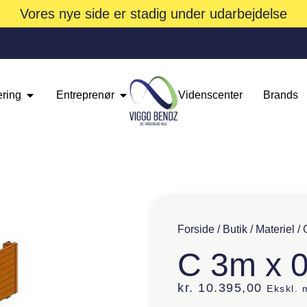
Vores nye side er stadig under udarbejdelse
ering
Entreprenør
Videnscenter
Brands
Forside
/
Butik
/
Materiel
/
C 3m x 
kr.
10.395,00
Ekskl.