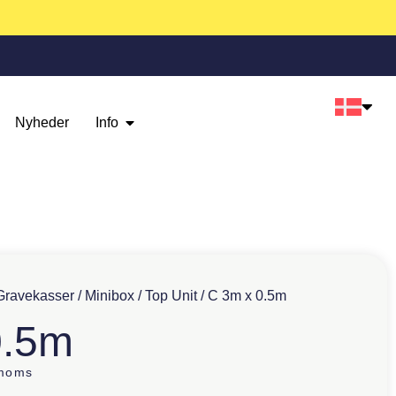
Nyheder
Info
Gravekasser
/
Minibox
/
Top Unit
/ C 3m x 0.5m
0.5m
 moms