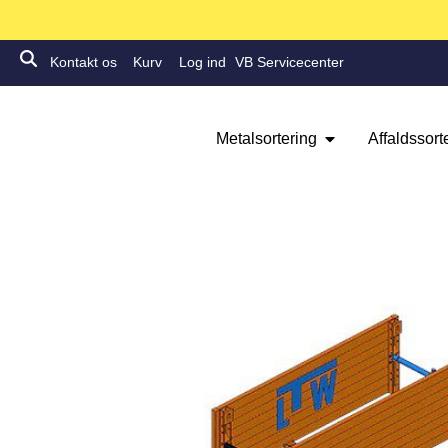
Kontakt os
Kurv
Log ind
VB Servicecenter
Metalsortering
Affaldssort