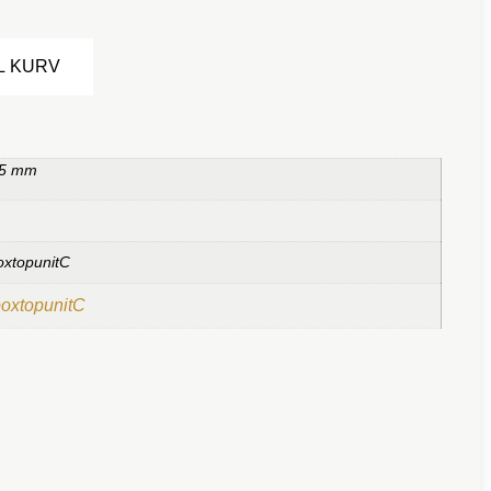
Alternative:
IL KURV
,5 mm
oxtopunitC
boxtopunitC