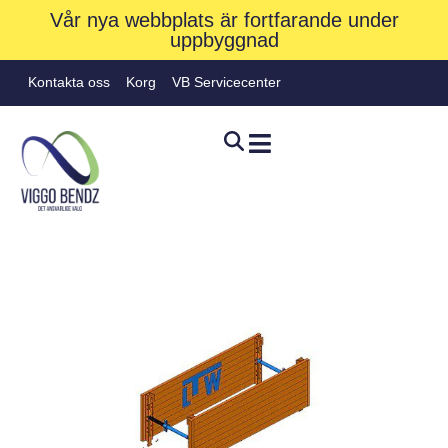
Vår nya webbplats är fortfarande under
uppbyggnad
Kontakta oss
Korg
VB Servicecenter