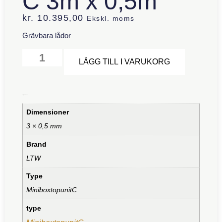
C 3m x 0,5m
kr.
10.395,00
Ekskl. moms
Grävbara lådor
Alternative
LÄGG TILL I VARUKORG
Ytterligare information
Dimensioner
3 × 0,5 mm
Brand
LTW
Type
MiniboxtopunitC
type