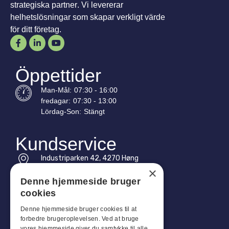
strategiska partner. Vi levererar
helhetslösningar som skapar verkligt värde
för ditt företag.
Öppettider
Man-
Mål
:
07:30 - 16:00
fredagar:
07:30 - 13:00
Lördag-
Son
:
Stängt
Kundservice
Industriparken 42, 4270 Høng
CVR: 17261436
×
Denne hjemmeside bruger
Tel: +45 4396 4122
cookies
E-post: vb@viggobendz.dk
Denne hjemmeside bruger cookies til at
forbedre brugeroplevelsen. Ved at bruge
vores hjemmeside giver du samtykke til alle