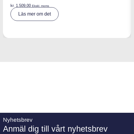
kr.
1.509,00
Ekskl. moms
A
Läs mer om det
lt
e
r
n
a
ti
v
e
:
Nyhetsbrev
Anmäl dig till vårt nyhetsbrev