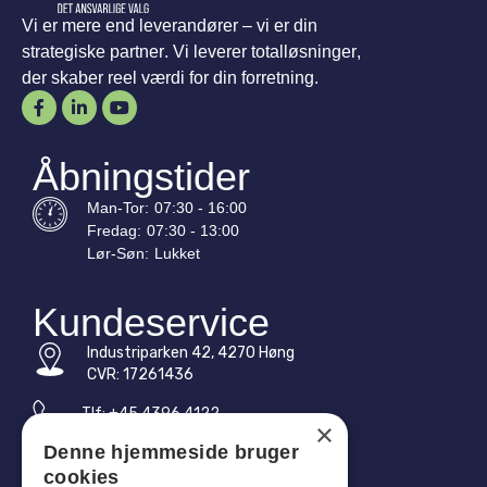
Vi er mere end leverandører – vi er din
strategiske partner. Vi leverer totalløsninger,
der skaber reel værdi for din forretning.
Åbningstider
Man-
Tor
:
07:30 - 16:00
Fredag:
07:30 - 13:00
Lør-
Søn
:
Lukket
Kundeservice
Industriparken 42, 4270 Høng
CVR: 17261436
Tlf: +45 4396 4122
×
Denne hjemmeside bruger
E-mail: vb@viggobendz.dk
cookies