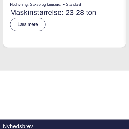
Nedrivning
,
Sakse og knusere
,
F Standard
Maskinstørrelse: 23-28 ton
A
Læs mere
lt
e
r
n
a
ti
v
e
:
Nyhedsbrev