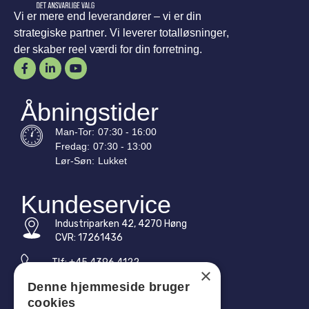
Vi er mere end leverandører – vi er din
strategiske partner. Vi leverer totalløsninger,
der skaber reel værdi for din forretning.
Åbningstider
Man-
Tor
:
07:30 - 16:00
Fredag:
07:30 - 13:00
Lør-
Søn
:
Lukket
Kundeservice
Industriparken 42, 4270 Høng
CVR: 17261436
Tlf: +45 4396 4122
×
Denne hjemmeside bruger
E-mail: vb@viggobendz.dk
cookies