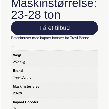
Maskinstørrelse:
23-28 ton
Få et tilbud
Betonknuser med impact-booster fra Trevi Benne
Yderligere information
Vægt
2520 kg
Brand
Trevi Benne
Maskinstørrelse
23-28
Impact Booster
Ja