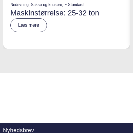
Nedrivning
,
Sakse og knusere
,
F Standard
Maskinstørrelse: 25-32 ton
A
Læs mere
lt
e
r
n
a
ti
v
e
:
Nyhedsbrev