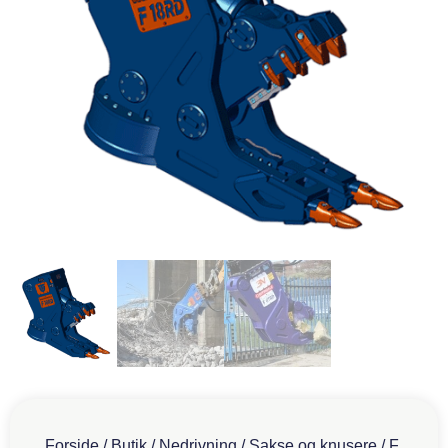
Forside
/
Butik
/
Nedrivning
/
Sakse og knusere
/
F