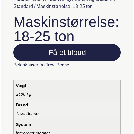
Standard
/ Maskinstørrelse: 18-25 ton
Maskinstørrelse:
18-25 ton
Få et tilbud
Betonknuser fra Trevi Benne
Yderligere information
Vægt
2400 kg
Brand
Trevi Benne
System
Integreret magnet