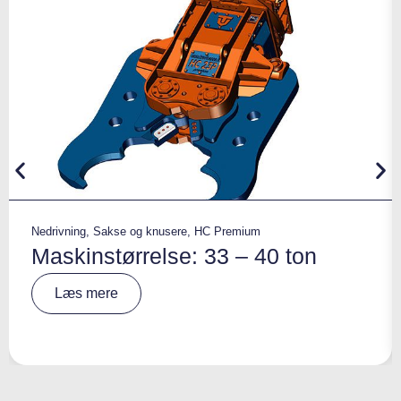
Nedrivning
,
Sakse og knusere
,
HC Premium
Maskinstørrelse: 33 – 40 ton
A
Læs mere
lt
e
r
n
a
ti
v
e