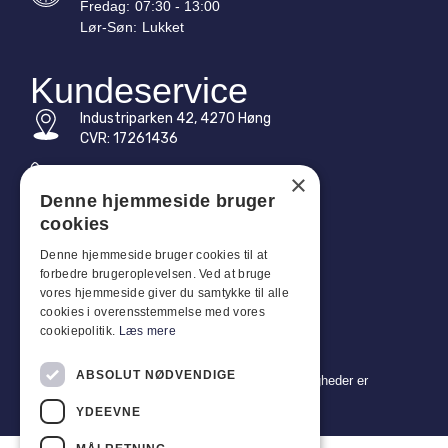
Fredag:
07:30 - 13:00
Lør-
Søn
:
Lukket
Kundeservice
Industriparken 42, 4270 Høng
CVR: 17261436
Tlf: +45 4396 4122
×
Denne hjemmeside bruger
E-mail: vb@viggobendz.dk
cookies
Quicklinks
Denne hjemmeside bruger cookies til at
forbedre brugeroplevelsen. Ved at bruge
Persondatapolitik
vores hjemmeside giver du samtykke til alle
Salgs- og leveringsbetingelser
cookies i overensstemmelse med vores
cookiepolitik.
Læs mere
ABSOLUT NØDVENDIGE
Copyright 2024 © Viggo Bendz. Alle rettigheder er
forbeholdt
YDEEVNE