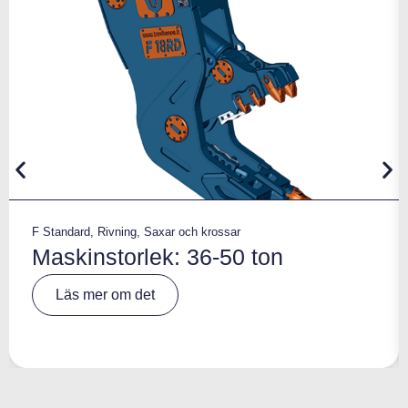
F Standard
,
Rivning
,
Saxar och krossar
Maskinstorlek: 36-50 ton
A
Läs mer om det
lt
e
r
n
a
ti
v
e