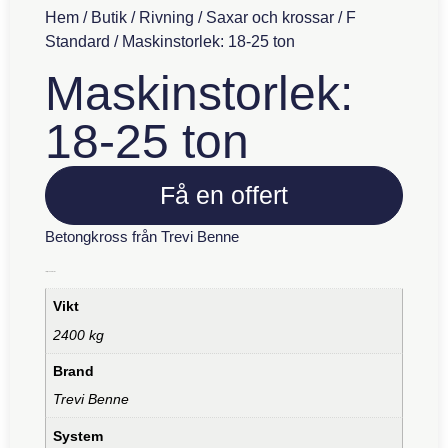
Hem
/
Butik
/
Rivning
/
Saxar och krossar
/
F
Standard
/ Maskinstorlek: 18-25 ton
Maskinstorlek:
18-25 ton
Få en offert
Betongkross från Trevi Benne
Ytterligare information
Vikt
2400 kg
Brand
Trevi Benne
System