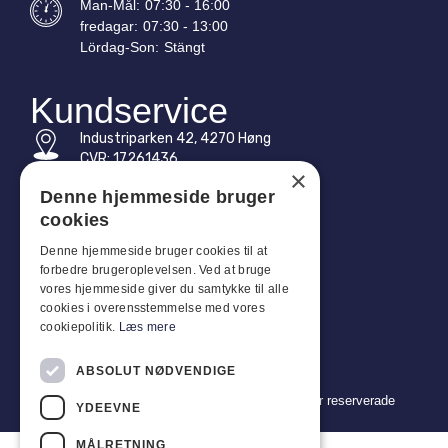
Man-
Mål
:
07:30 - 16:00
fredagar:
07:30 - 13:00
Lördag-
Son
:
Stängt
Kundservice
Industriparken 42, 4270 Høng
CVR: 17261436
×
Tel: +45 4396 4122
Denne hjemmeside bruger
cookies
E-post: vb@viggobendz.dk
Denne hjemmeside bruger cookies til at
forbedre brugeroplevelsen. Ved at bruge
Snabblänkar
vores hjemmeside giver du samtykke til alle
Integritetspolicy
cookies i overensstemmelse med vores
cookiepolitik.
Læs mere
Försäljnings- och leveransvillkor
ABSOLUT NØDVENDIGE
Copyright 2024 © Viggo Bendz. Alla rättigheter reserverade
YDEEVNE
MÅLRETNING