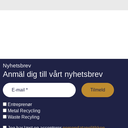
:
Nyhetsbrev
Anmäl dig till vårt nyhetsbrev
Entreprenør
Metal Recycling
Waste Recyling
Jeg har læst og accepterer
persondatapolitikken