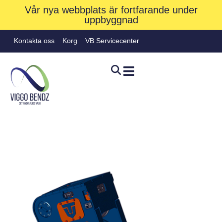
Vår nya webbplats är fortfarande under
uppbyggnad
Kontakta oss
Korg
VB Servicecenter