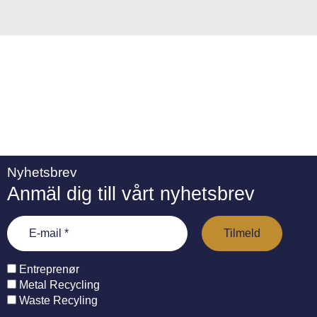
e
:
Nyhetsbrev
Anmäl dig till vårt nyhetsbrev
Entreprenør
Metal Recycling
Waste Recyling