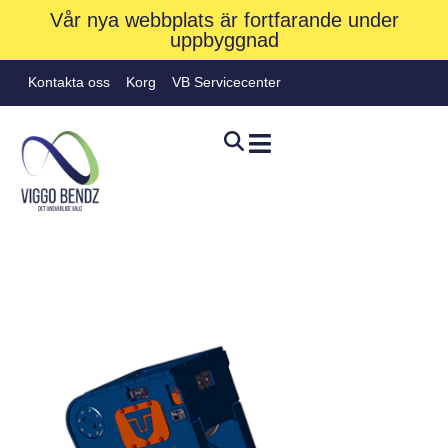
Vår nya webbplats är fortfarande under
uppbyggnad
Kontakta oss
Korg
VB Servicecenter