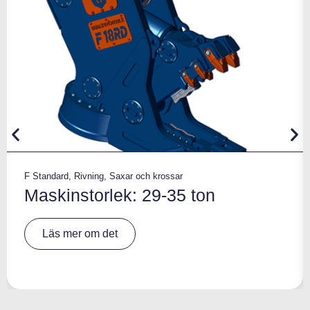
F Standard
,
Rivning
,
Saxar och krossar
Maskinstorlek: 29-35 ton
A
Läs mer om det
lt
e
r
n
a
ti
v