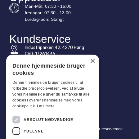
Man-
Mål
:
07:30 - 16:00
fredagar:
07:30 - 13:00
Lördag-
Son
:
Stängt
Kundservice
Industriparken 42, 4270 Høng
CVR: 17261436
×
Tel: +45 4396 4122
Denne hjemmeside bruger
cookies
E-post: vb@viggobendz.dk
Denne hjemmeside bruger cookies til at
forbedre brugeroplevelsen. Ved at bruge
Snabblänkar
vores hjemmeside giver du samtykke til alle
Integritetspolicy
cookies i overensstemmelse med vores
cookiepolitik.
Læs mere
Försäljnings- och leveransvillkor
ABSOLUT NØDVENDIGE
Copyright 2024 © Viggo Bendz. Alla rättigheter reserverade
YDEEVNE