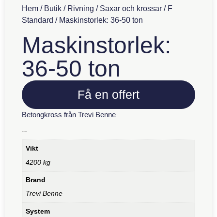
Hem
/
Butik
/
Rivning
/
Saxar och krossar
/
F
Standard
/ Maskinstorlek: 36-50 ton
Maskinstorlek:
36-50 ton
Få en offert
Betongkross från Trevi Benne
Ytterligare information
Vikt
4200 kg
Brand
Trevi Benne
System