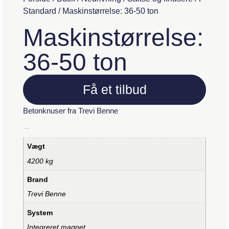
Standard
/ Maskinstørrelse: 36-50 ton
Maskinstørrelse:
36-50 ton
Få et tilbud
Betonknuser fra Trevi Benne
Yderligere information
Vægt
4200 kg
Brand
Trevi Benne
System
Integreret magnet