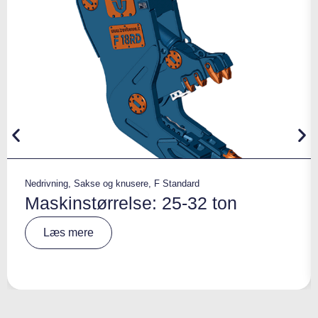
Nedrivning
,
Sakse og knusere
,
F Standard
Maskinstørrelse: 25-32 ton
A
Læs mere
lt
e
r
n
a
ti
v
e