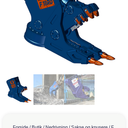
Forside
/
Butik
/
Nedrivning
/
Sakse og knusere
/
F