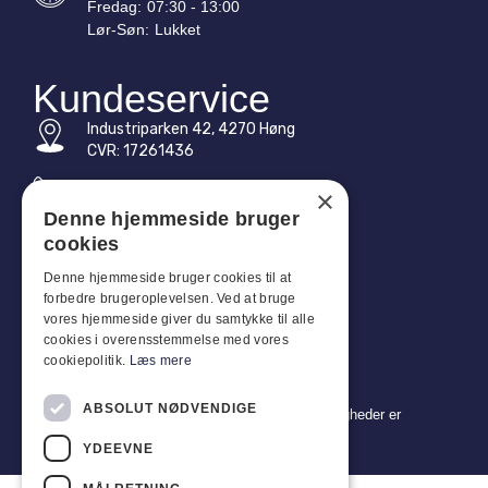
Fredag:
07:30 - 13:00
Lør-
Søn
:
Lukket
Kundeservice
Industriparken 42, 4270 Høng
CVR: 17261436
Tlf: +45 4396 4122
×
Denne hjemmeside bruger
E-mail: vb@viggobendz.dk
cookies
Quicklinks
Denne hjemmeside bruger cookies til at
forbedre brugeroplevelsen. Ved at bruge
Persondatapolitik
vores hjemmeside giver du samtykke til alle
Salgs- og leveringsbetingelser
cookies i overensstemmelse med vores
cookiepolitik.
Læs mere
ABSOLUT NØDVENDIGE
Copyright 2024 © Viggo Bendz. Alle rettigheder er
forbeholdt
YDEEVNE