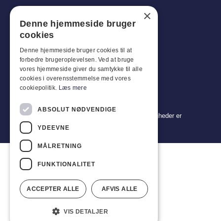
×
Tlf: +45 4396 4122
Denne hjemmeside bruger
E-mail: vb@viggobendz.dk
cookies
Denne hjemmeside bruger cookies til at
Quicklinks
forbedre brugeroplevelsen. Ved at bruge
Persondatapolitik
vores hjemmeside giver du samtykke til alle
cookies i overensstemmelse med vores
Salgs- og leveringsbetingelser
cookiepolitik.
Læs mere
ABSOLUT NØDVENDIGE
Copyright 2024 © Viggo Bendz. Alle rettigheder er
forbeholdt
YDEEVNE
MÅLRETNING
FUNKTIONALITET
ACCEPTER ALLE
AFVIS ALLE
VIS DETALJER