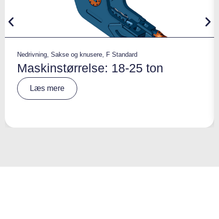
Nedrivning
,
Sakse og knusere
,
F Standard
Maskinstørrelse: 18-25 ton
A
Læs mere
lt
e
r
n
a
ti
v
e
: