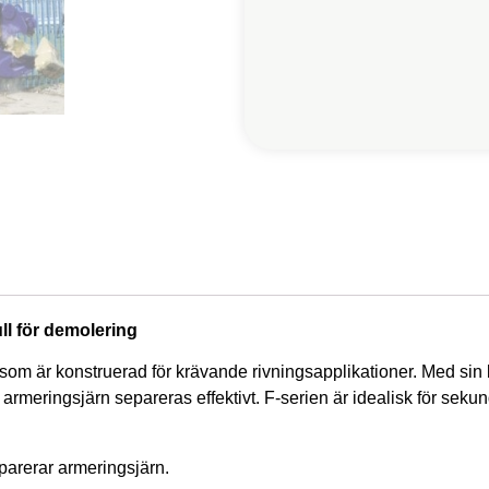
ll för demolering
m är konstruerad för krävande rivningsapplikationer. Med sin kra
armeringsjärn separeras effektivt. F-serien är idealisk för seku
eparerar armeringsjärn.