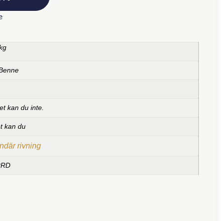
e
kg
 Benne
et kan du inte.
et kan du
där rivning
RRD