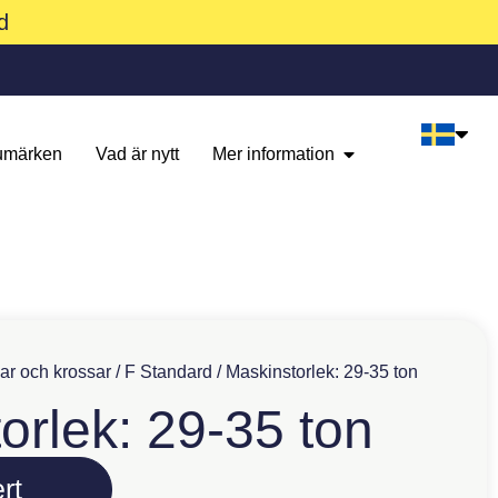
d
umärken
Vad är nytt
Mer information
ar och krossar
/
F Standard
/ Maskinstorlek: 29-35 ton
orlek: 29-35 ton
rt