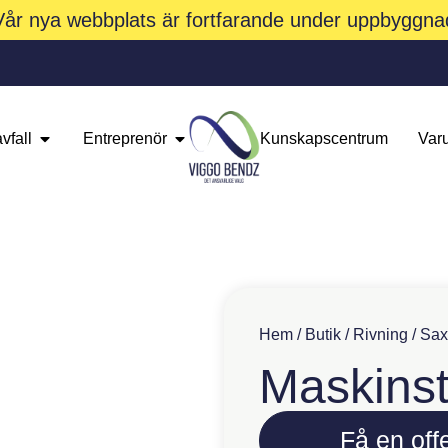
Vår nya webbplats är fortfarande under uppbyggna
vfall
Entreprenör
Kunskapscentrum
Var
Hem
/
Butik
/
Rivning
/
Sax
Maskinst
Få en offe