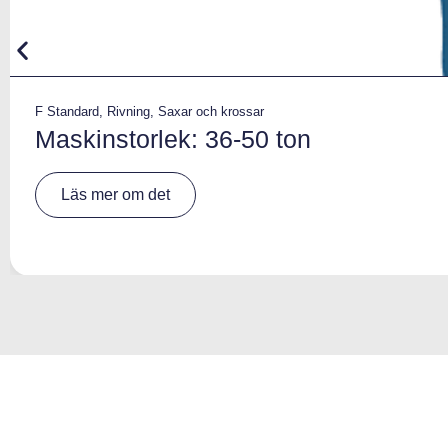
F Standard
,
Rivning
,
Saxar och krossar
Maskinstorlek: 36-50 ton
A
Läs mer om det
lt
e
r
n
a
ti
v
e
: