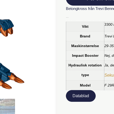
Betongkross från Trevi Benn
Ytterligare information
3300 
Vikt
Brand
Trevi
Maskinstørrelse
29-35
Impact Booster
Nej, d
Hydraulisk rotation
Ja, d
type
Sekun
Model
F 29
Datablad