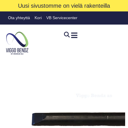
Uusi sivustomme on vielä rakenteilla
Ota yhteyttä
Kori
VB Servicecenter