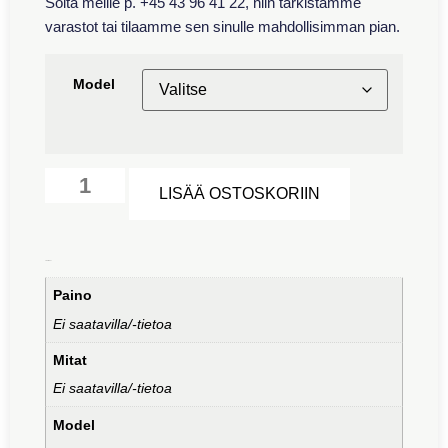
Soita meille p. +45 43 96 41 22, niin tarkistamme
varastot tai tilaamme sen sinulle mahdollisimman pian.
Model
Alternative:
LISÄÄ OSTOSKORIIN
Lisätiedot
Paino
Ei saatavilla/-tietoa
Mitat
Ei saatavilla/-tietoa
Model