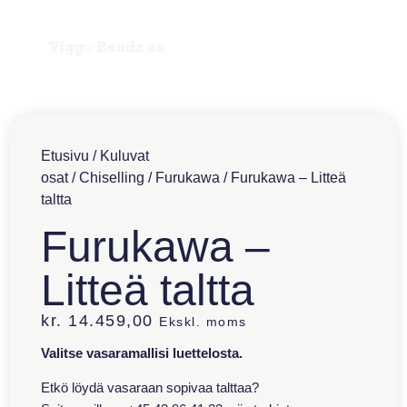
Etusivu
/
Kuluvat
osat
/
Chiselling
/
Furukawa
/ Furukawa – Litteä
taltta
Furukawa –
Litteä taltta
kr.
14.459,00
Ekskl. moms
Valitse vasaramallisi luettelosta.
Etkö löydä vasaraan sopivaa talttaa?