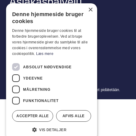
Asiakaspalvelu
×
Industriparken 42, 4270 Høng
Denne hjemmeside bruger
CVR: 17261436
cookies
Puh: +45 4396 4122
Denne hjemmeside bruger cookies til at
forbedre brugeroplevelsen. Ved at bruge
Sähköposti: vb@viggobendz.dk
vores hjemmeside giver du samtykke til alle
cookies i overensstemmelse med vores
Pikalinkit
cookiepolitik.
Læs mere
Tietosuojakäytäntö
ABSOLUT NØDVENDIGE
Myynti- ja toimitusehdot
YDEEVNE
MÅLRETNING
Copyright 2024 © Viggo Bendz. Kaikki oikeudet pidätetään.
FUNKTIONALITET
ACCEPTER ALLE
AFVIS ALLE
VIS DETALJER