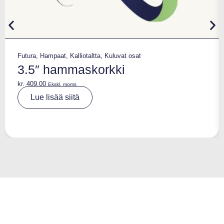
Futura
,
Hampaat
,
Kalliotaltta
,
Kuluvat osat
3.5″ hammaskorkki
kr.
409,00
Ekskl. moms
A
Lue lisää siitä
lt
e
r
n
a
ti
v
e
: