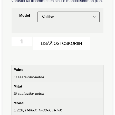
varastot tai tilaamme sen sinulle mahdollisimman pian.
Model
Alternative:
LISÄÄ OSTOSKORIIN
Lisätiedot
Paino
Ei saatavilla/-tietoa
Mitat
Ei saatavilla/-tietoa
Model
E 210, H-06-X, H-08-X, H-7-X