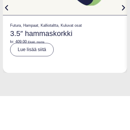
Futura
,
Hampaat
,
Kalliotaltta
,
Kuluvat osat
3.5″ hammaskorkki
kr.
409,00
Ekskl. moms
A
Lue lisää siitä
lt
e
r
n
a
ti
v
e
: