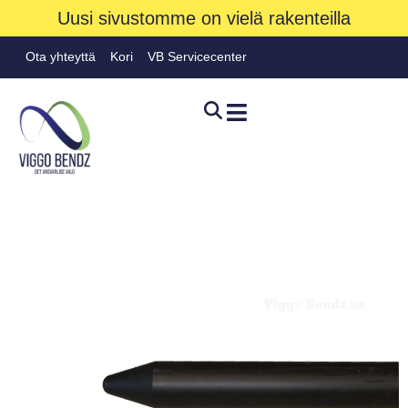
Uusi sivustomme on vielä rakenteilla
Ota yhteyttä
Kori
VB Servicecenter