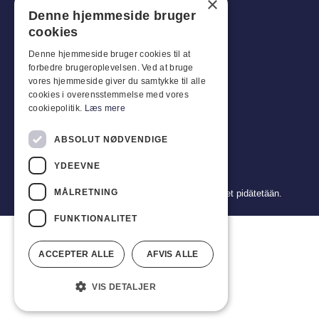
×
Industriparken 42, 4270 Høng
Denne hjemmeside bruger
CVR: 17261436
cookies
Puh: +45 4396 4122
Denne hjemmeside bruger cookies til at
forbedre brugeroplevelsen. Ved at bruge
Sähköposti: vb@viggobendz.dk
vores hjemmeside giver du samtykke til alle
cookies i overensstemmelse med vores
Pikalinkit
cookiepolitik.
Læs mere
Tietosuojakäytäntö
ABSOLUT NØDVENDIGE
Myynti- ja toimitusehdot
YDEEVNE
MÅLRETNING
Copyright 2024 © Viggo Bendz. Kaikki oikeudet pidätetään.
FUNKTIONALITET
ACCEPTER ALLE
AFVIS ALLE
VIS DETALJER