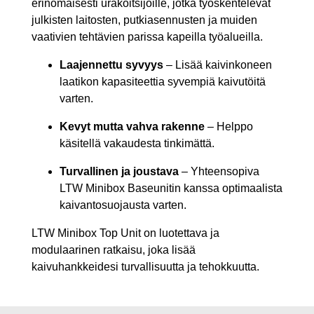
erinomaisesti urakoitsijoille, jotka työskentelevät
julkisten laitosten, putkiasennusten ja muiden
vaativien tehtävien parissa kapeilla työalueilla.
Laajennettu syvyys
– Lisää kaivinkoneen
laatikon kapasiteettia syvempiä kaivutöitä
varten.
Kevyt mutta vahva rakenne
– Helppo
käsitellä vakaudesta tinkimättä.
Turvallinen ja joustava
– Yhteensopiva
LTW Minibox Baseunitin kanssa optimaalista
kaivantosuojausta varten.
LTW Minibox Top Unit on luotettava ja
modulaarinen ratkaisu, joka lisää
kaivuhankkeidesi turvallisuutta ja tehokkuutta.