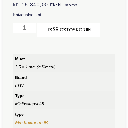
kr.
15.840,00
Ekskl. moms
Kaivauslaatikot
Alternative:
LISÄÄ OSTOSKORIIN
Lisätiedot
Mitat
3,5 × 1 mm (millimetri)
Brand
LTW
Type
MiniboxtopunitB
type
MiniboxtopunitB