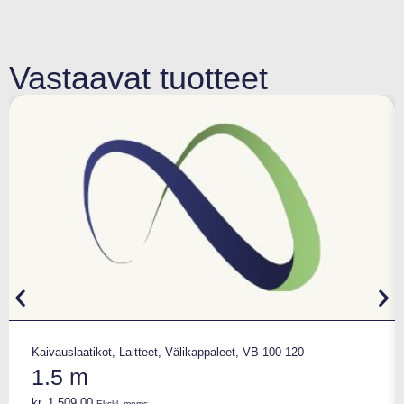
Vastaavat tuotteet
Kaivauslaatikot
,
Laitteet
,
Välikappaleet
,
VB 100-120
1.5 m
kr.
1.509,00
Ekskl. moms