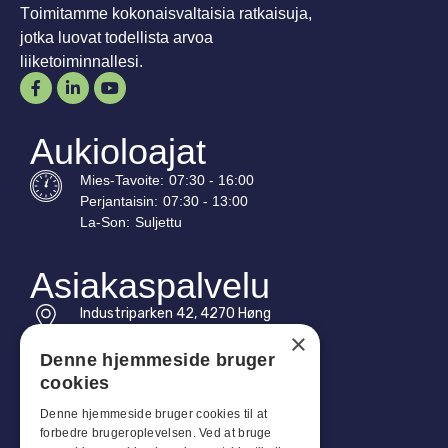
Toimitamme kokonaisvaltaisia ratkaisuja,
jotka luovat todellista arvoa
liiketoiminnallesi.
Aukioloajat
Mies-
Tavoite
:
07:30 - 16:00
Perjantaisin:
07:30 - 13:00
La-
Son
:
Suljettu
Asiakaspalvelu
Industriparken 42, 4270 Høng
CVR: 17261436
×
Denne hjemmeside bruger
Puh: +45 4396 4122
cookies
Sähköposti: vb@viggobendz.dk
Denne hjemmeside bruger cookies til at
forbedre brugeroplevelsen. Ved at bruge