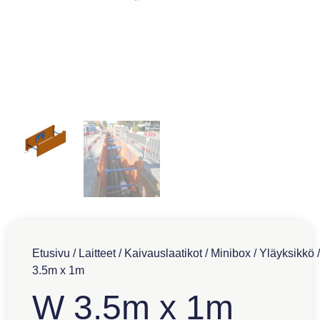
Etusivu
/
Laitteet
/
Kaivauslaatikot
/
Minibox
/
Yläyksikkö
3.5m x 1m
W 3.5m x 1m