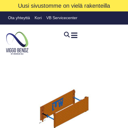
Uusi sivustomme on vielä rakenteilla
Ota yhteyttä
Kori
VB Servicecenter