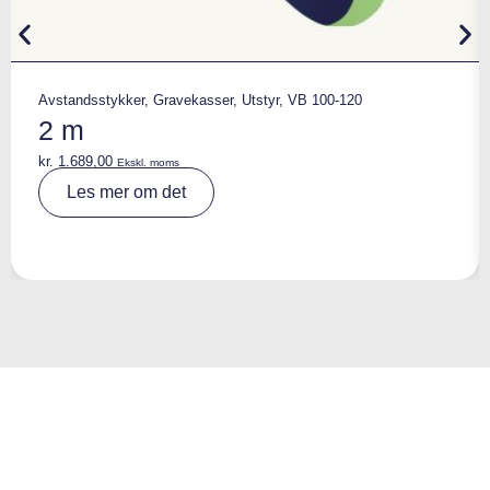
Avstandsstykker
,
Gravekasser
,
Utstyr
,
VB 100-120
2 m
kr.
1.689,00
Ekskl. moms
A
Les mer om det
lt
e
r
n
a
ti
v
e
: