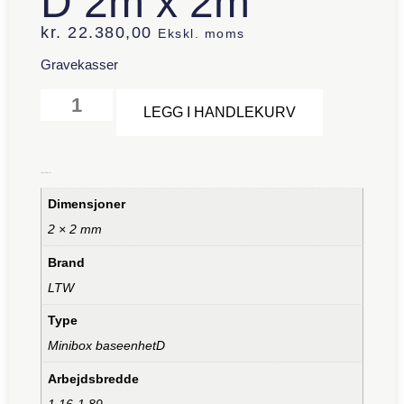
D 2m x 2m
kr.
22.380,00
Ekskl. moms
Gravekasser
Alternative:
LEGG I HANDLEKURV
Tilleggsinformasjon
Dimensjoner
2 × 2 mm
Brand
LTW
Type
Minibox baseenhetD
Arbejdsbredde
1,16-1,89