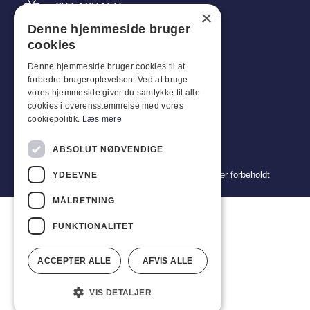
CVR: 17261436
×
Denne hjemmeside bruger
Tlf: +45 4396 4122
cookies
E-post: vb@viggobendz.dk
Denne hjemmeside bruger cookies til at
forbedre brugeroplevelsen. Ved at bruge
Quicklinks
vores hjemmeside giver du samtykke til alle
cookies i overensstemmelse med vores
Retningslinjer for personvern
cookiepolitik.
Læs mere
Vilkår og betingelser for salg og levering
ABSOLUT NØDVENDIGE
Copyright 2024 © Viggo Bendz. Alle rettigheter forbeholdt
YDEEVNE
MÅLRETNING
FUNKTIONALITET
ACCEPTER ALLE
AFVIS ALLE
VIS DETALJER