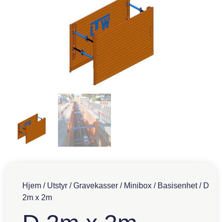
Hjem
/
Utstyr
/
Gravekasser
/
Minibox
/
Basisenhet
/ D
2m x 2m